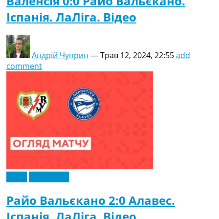
Валенсія 0:0 Райо Вальєкано.
Іспанія. ЛаЛіга. Відео
Андрій Чуприн
—
Трав 12, 2024, 22:55
add
comment
Відео
Ексклюзив
Райо Вальєкано 2:0 Алавес.
Іспанія. ЛаЛіга. Відео