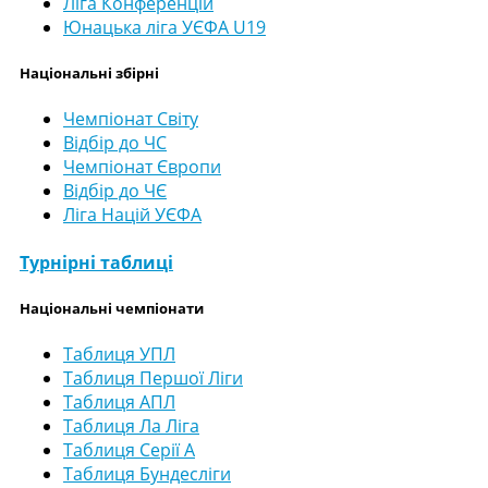
Ліга Конференцій
Юнацька ліга УЄФА U19
Національні збірні
Чемпіонат Світу
Відбір до ЧС
Чемпіонат Європи
Відбір до ЧЄ
Ліга Націй УЄФА
Турнірні таблиці
Національні чемпіонати
Таблиця УПЛ
Таблиця Першої Ліги
Таблиця АПЛ
Таблиця Ла Ліга
Таблиця Серії А
Таблиця Бундесліги