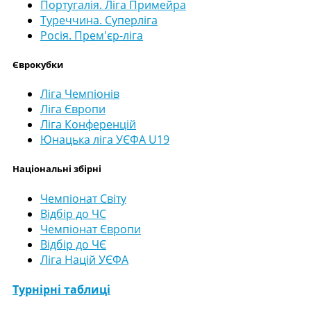
Португалія. Ліга Примейра
Туреччина. Суперліга
Росія. Прем'єр-ліга
Єврокубки
Ліга Чемпіонів
Ліга Європи
Ліга Конференцій
Юнацька ліга УЄФА U19
Національні збірні
Чемпіонат Світу
Відбір до ЧС
Чемпіонат Європи
Відбір до ЧЄ
Ліга Націй УЄФА
Турнірні таблиці