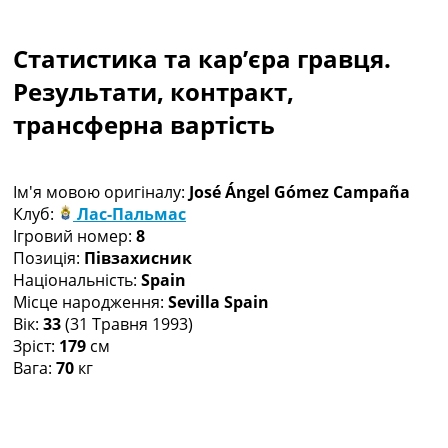
Колективний прогноз
Турніри
Статистика та кар’єра гравця.
Чемпіонат Світу
Україна. Прем’єр-Ліга
Результати, контракт,
Україна. Перша Ліга
трансферна вартість
Ліга Чемпіонів
Англія. Прем’єр-Ліга
Іспанія. Ла Ліга
Ім'я мовою оригіналу:
José Ángel Gómez Campaña
Ще Турніри >>>
Клуб:
Лас-Пальмас
Таблиці
Ігровий номер:
8
Чемпіонат Світу. Турнирні таблиці
Позиція:
Півзахисник
Таблиця УПЛ
Національність:
Spain
Перша Ліга
Місце народження:
Sevilla Spain
Таблиця АПЛ
Вік:
33
(31 Травня 1993)
Таблиця Ла Ліги
Зріст:
179
см
Таблиця Ліги Чемпіонів
Вага:
70
кг
Всі таблиці >>>
Рейтинги
Рейтинг країн УЄФА
Рейтинг клубів УЄФА