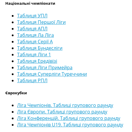
Національні чемпіонати
Таблиця УПЛ
Таблиця Першої Ліги
Таблиця АПЛ
Таблиця Ла Ліга
Таблиця Серії А
Таблиця Бундесліги
Таблиця Ліги 1
Таблиця Ередівізі
Таблиця Ліги Примейра
Таблиця Суперліги Туреччини
Таблиця РПЛ
Єврокубки
Ліга Чемпіонів. Таблиці групового раунду
Ліга Європи. Таблиці групового раунду
Ліга Конференцій. Таблиці групового раунду
Ліга Чемпіонів U19. Таблиці групового раунду