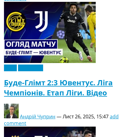
Відео
Ексклюзив
Буде-Глімт 2:3 Ювентус. Ліга
Чемпіонів. Етап Ліги. Відео
Андрій Чуприн
—
Лист 26, 2025, 15:47
add
comment