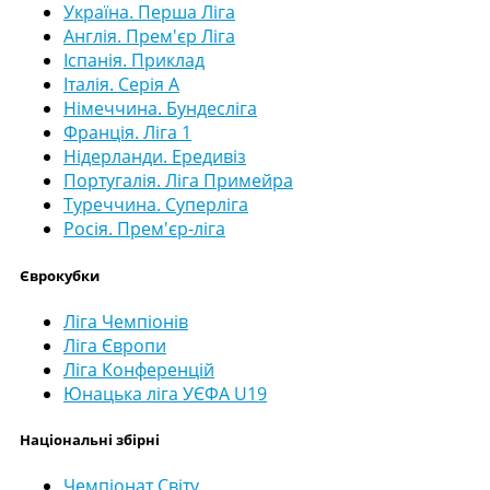
Україна. Перша Ліга
Англія. Прем'єр Ліга
Іспанія. Приклад
Італія. Серія А
Німеччина. Бундесліга
Франція. Ліга 1
Нідерланди. Ередивіз
Португалія. Ліга Примейра
Туреччина. Суперліга
Росія. Прем'єр-ліга
Єврокубки
Ліга Чемпіонів
Ліга Європи
Ліга Конференцій
Юнацька ліга УЄФА U19
Національні збірні
Чемпіонат Світу