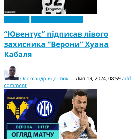
Ексклюзив
Футбольні трансфери
“Ювентус” підписав лівого
захисника “Верони” Хуана
Кабаля
Олександр Яцентюк
—
Лип 19, 2024, 08:59
add
comment