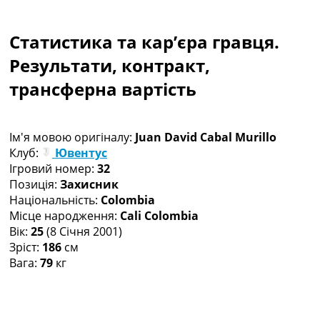
Колективний прогноз
Турніри
Статистика та кар’єра гравця.
Чемпіонат Світу
Україна. Прем’єр-Ліга
Результати, контракт,
Україна. Перша Ліга
трансферна вартість
Ліга Чемпіонів
Англія. Прем’єр-Ліга
Іспанія. Ла Ліга
Ім'я мовою оригіналу:
Juan David Cabal Murillo
Ще Турніри >>>
Клуб:
Ювентус
Таблиці
Ігровий номер:
32
Чемпіонат Світу. Турнирні таблиці
Позиція:
Захисник
Таблиця УПЛ
Національність:
Colombia
Перша Ліга
Місце народження:
Cali Colombia
Таблиця АПЛ
Вік:
25
(8 Січня 2001)
Таблиця Ла Ліги
Зріст:
186
см
Таблиця Ліги Чемпіонів
Вага:
79
кг
Всі таблиці >>>
Рейтинги
Рейтинг країн УЄФА
Рейтинг клубів УЄФА