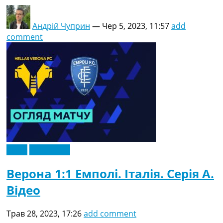
Андрій Чуприн
—
Чер 5, 2023, 11:57
add
comment
Відео
Ексклюзив
Верона 1:1 Емполі. Італія. Серія A.
Відео
Трав 28, 2023, 17:26
add comment