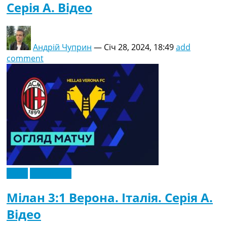
Серія A. Відео
Андрій Чуприн
—
Січ 28, 2024, 18:49
add
comment
Відео
Ексклюзив
Мілан 3:1 Верона. Італія. Серія A.
Відео