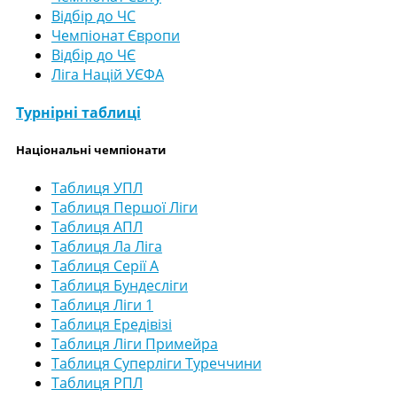
Відбір до ЧС
Чемпіонат Європи
Відбір до ЧЄ
Ліга Націй УЄФА
Турнірні таблиці
Національні чемпіонати
Таблиця УПЛ
Таблиця Першої Ліги
Таблиця АПЛ
Таблиця Ла Ліга
Таблиця Серії А
Таблиця Бундесліги
Таблиця Ліги 1
Таблиця Ередівізі
Таблиця Ліги Примейра
Таблиця Суперліги Туреччини
Таблиця РПЛ