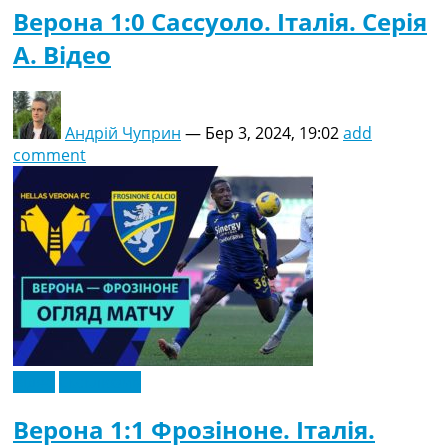
Верона 1:0 Сассуоло. Італія. Серія
A. Відео
Андрій Чуприн
—
Бер 3, 2024, 19:02
add
comment
Відео
Ексклюзив
Верона 1:1 Фрозіноне. Італія.