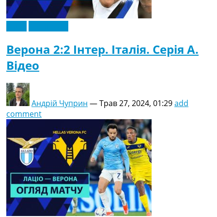
Відео
Ексклюзив
Верона 2:2 Інтер. Італія. Серія A.
Відео
Андрій Чуприн
—
Трав 27, 2024, 01:29
add
comment