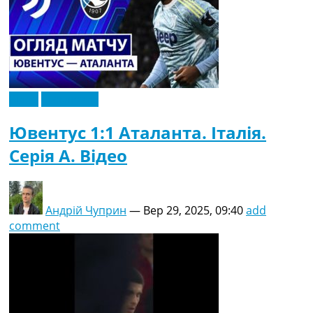
Відео
Ексклюзив
Ювентус 1:1 Аталанта. Італія.
Серія A. Відео
Андрій Чуприн
—
Вер 29, 2025, 09:40
add
comment