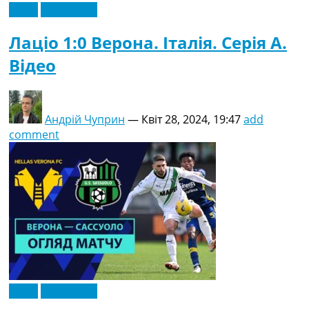
Відео
Ексклюзив
Лаціо 1:0 Верона. Італія. Серія A.
Відео
Андрій Чуприн
—
Квіт 28, 2024, 19:47
add
comment
Відео
Ексклюзив