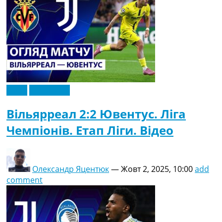
Відео
Ексклюзив
Вільярреал 2:2 Ювентус. Ліга
Чемпіонів. Етап Ліги. Відео
Олександр Яцентюк
—
Жовт 2, 2025, 10:00
add
comment