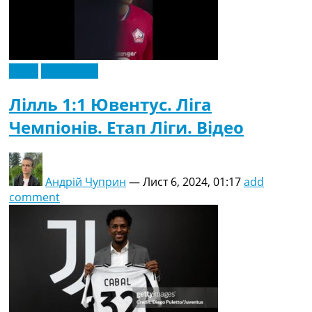
Відео
Ексклюзив
Лілль 1:1 Ювентус. Ліга
Чемпіонів. Етап Ліги. Відео
Андрій Чуприн
—
Лист 6, 2024, 01:17
add
comment