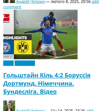
Андрій Чуприн
—
лютого 8, 2025, 20:56
add
comment
Відео
Ексклюзив
Гольштайн Кіль 4:2 Боруссія
Дортмунд. Німеччина.
Бундесліга. Відео
Андрій Чуприн
—
Січ 14, 2025, 23:26
add