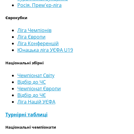
Росія. Прем'єр-ліга
Єврокубки
Ліга Чемпіонів
Ліга Європи
Ліга Конференцій
Юнацька ліга УЄФА U19
Національні збірні
Чемпіонат Світу
Відбір до ЧС
Чемпіонат Європи
Відбір до ЧЄ
Ліга Націй УЄФА
Турнірні таблиці
Національні чемпіонати