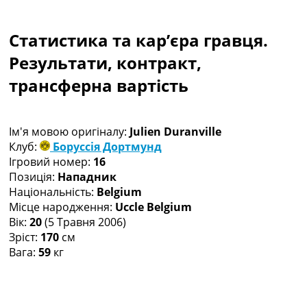
Колективний прогноз
Турніри
Статистика та кар’єра гравця.
Чемпіонат Світу
Україна. Прем’єр-Ліга
Результати, контракт,
Україна. Перша Ліга
трансферна вартість
Ліга Чемпіонів
Англія. Прем’єр-Ліга
Іспанія. Ла Ліга
Ім'я мовою оригіналу:
Julien Duranville
Ще Турніри >>>
Клуб:
Боруссія Дортмунд
Таблиці
Ігровий номер:
16
Чемпіонат Світу. Турнирні таблиці
Позиція:
Нападник
Таблиця УПЛ
Національність:
Belgium
Перша Ліга
Місце народження:
Uccle Belgium
Таблиця АПЛ
Вік:
20
(5 Травня 2006)
Таблиця Ла Ліги
Зріст:
170
см
Таблиця Ліги Чемпіонів
Вага:
59
кг
Всі таблиці >>>
Рейтинги
Рейтинг країн УЄФА
Рейтинг клубів УЄФА