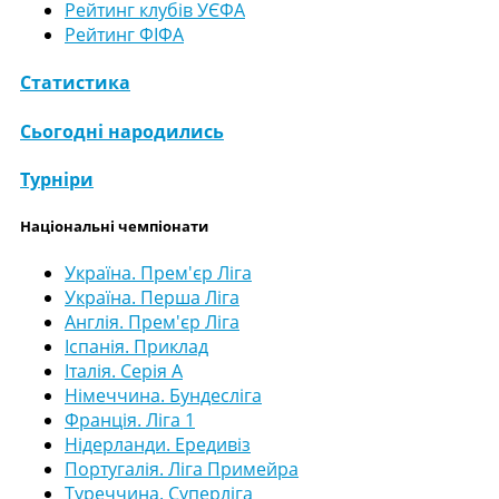
Рейтинг клубів УЄФА
Рейтинг ФІФА
Статистика
Сьогодні народились
Турніри
Національні чемпіонати
Україна. Прем'єр Ліга
Україна. Перша Ліга
Англія. Прем'єр Ліга
Іспанія. Приклад
Італія. Серія А
Німеччина. Бундесліга
Франція. Ліга 1
Нідерланди. Ередивіз
Португалія. Ліга Примейра
Туреччина. Суперліга