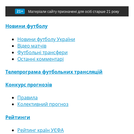
21+
Матеріали сайту призначені для осіб старше 21 року
Новини футболу
Новини футболу України
Відео матчів
Футбольні трансфери
Останні комментарі
Телепрограма футбольних трансляцій
Конкурс прогнозів
Правила
Колективний прогноз
Рейтинги
Рейтинг країн УЄФА