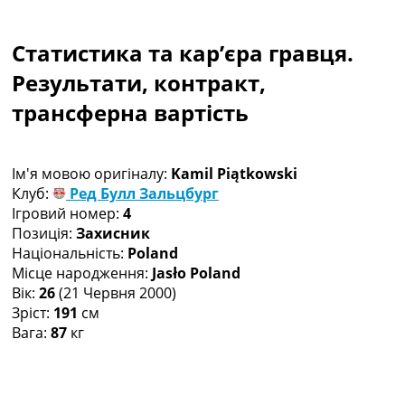
Колективний прогноз
Турніри
Статистика та кар’єра гравця.
Чемпіонат Світу
Україна. Прем’єр-Ліга
Результати, контракт,
Україна. Перша Ліга
трансферна вартість
Ліга Чемпіонів
Англія. Прем’єр-Ліга
Іспанія. Ла Ліга
Ім'я мовою оригіналу:
Kamil Piątkowski
Ще Турніри >>>
Клуб:
Ред Булл Зальцбург
Таблиці
Ігровий номер:
4
Чемпіонат Світу. Турнирні таблиці
Позиція:
Захисник
Таблиця УПЛ
Національність:
Poland
Перша Ліга
Місце народження:
Jasło Poland
Таблиця АПЛ
Вік:
26
(21 Червня 2000)
Таблиця Ла Ліги
Зріст:
191
см
Таблиця Ліги Чемпіонів
Вага:
87
кг
Всі таблиці >>>
Рейтинги
Рейтинг країн УЄФА
Рейтинг клубів УЄФА