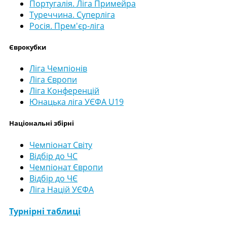
Португалія. Ліга Примейра
Туреччина. Суперліга
Росія. Прем'єр-ліга
Єврокубки
Ліга Чемпіонів
Ліга Європи
Ліга Конференцій
Юнацька ліга УЄФА U19
Національні збірні
Чемпіонат Світу
Відбір до ЧС
Чемпіонат Європи
Відбір до ЧЄ
Ліга Націй УЄФА
Турнірні таблиці