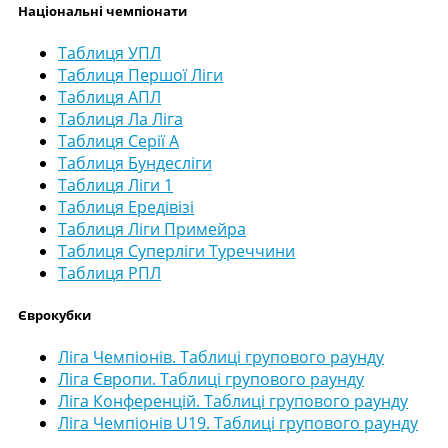
Національні чемпіонати
Таблиця УПЛ
Таблиця Першої Ліги
Таблиця АПЛ
Таблиця Ла Ліга
Таблиця Серії А
Таблиця Бундесліги
Таблиця Ліги 1
Таблиця Ередівізі
Таблиця Ліги Примейра
Таблиця Суперліги Туреччини
Таблиця РПЛ
Єврокубки
Ліга Чемпіонів. Таблиці групового раунду
Ліга Європи. Таблиці групового раунду
Ліга Конференцій. Таблиці групового раунду
Ліга Чемпіонів U19. Таблиці групового раунду