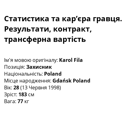
Колективний прогноз
Турніри
Статистика та кар’єра гравця.
Чемпіонат Світу
Україна. Прем’єр-Ліга
Результати, контракт,
Україна. Перша Ліга
трансферна вартість
Ліга Чемпіонів
Англія. Прем’єр-Ліга
Іспанія. Ла Ліга
Ім'я мовою оригіналу:
Karol Fila
Ще Турніри >>>
Позиція:
Захисник
Таблиці
Національність:
Poland
Чемпіонат Світу. Турнирні таблиці
Місце народження:
Gdańsk Poland
Таблиця УПЛ
Вік:
28
(13 Червня 1998)
Перша Ліга
Зріст:
183
см
Таблиця АПЛ
Вага:
77
кг
Таблиця Ла Ліги
Таблиця Ліги Чемпіонів
Всі таблиці >>>
Рейтинги
Рейтинг країн УЄФА
Рейтинг клубів УЄФА