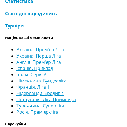
Статистика
Сьогодні народились
Турніри
Національні чемпіонати
Україна. Прем'єр Ліга
Україна. Перша Ліга
Англія. Прем'єр Ліга
Іспанія. Приклад
Італія. Серія А
Німеччина. Бундесліга
Франція. Ліга 1
Нідерланди. Ередивіз
Португалія. Ліга Примейра
Туреччина. Суперліга
Росія. Прем'єр-ліга
Єврокубки