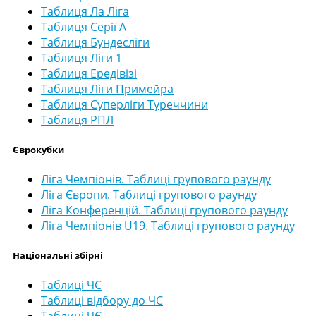
Таблиця Ла Ліга
Таблиця Серії А
Таблиця Бундесліги
Таблиця Ліги 1
Таблиця Ередівізі
Таблиця Ліги Примейра
Таблиця Суперліги Туреччини
Таблиця РПЛ
Єврокубки
Ліга Чемпіонів. Таблиці групового раунду
Ліга Європи. Таблиці групового раунду
Ліга Конференцій. Таблиці групового раунду
Ліга Чемпіонів U19. Таблиці групового раунду
Національні збірні
Таблиці ЧС
Таблиці відбору до ЧС