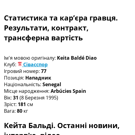
Колективний прогноз
Турніри
Статистика та кар’єра гравця.
Чемпіонат Світу
Україна. Прем’єр-Ліга
Результати, контракт,
Україна. Перша Ліга
трансферна вартість
Ліга Чемпіонів
Англія. Прем’єр-Ліга
Іспанія. Ла Ліга
Ім'я мовою оригіналу:
Keita Baldé Diao
Ще Турніри >>>
Клуб:
Сівасспор
Таблиці
Ігровий номер:
77
Чемпіонат Світу. Турнирні таблиці
Позиція:
Нападник
Таблиця УПЛ
Національність:
Senegal
Перша Ліга
Місце народження:
Arbúcies Spain
Таблиця АПЛ
Вік:
31
(8 Березня 1995)
Таблиця Ла Ліги
Зріст:
181
см
Таблиця Ліги Чемпіонів
Вага:
80
кг
Всі таблиці >>>
Рейтинги
Кейта Бальді. Останні новини,
Рейтинг країн УЄФА
Рейтинг клубів УЄФА