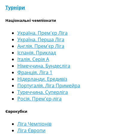
Турніри
Національні чемпіонати
Україна. Прем'єр Ліга
Україна. Перша Ліга
Англія. Прем'єр Ліга
Іспанія. Приклад
Італія. Серія А
Німеччина. Бундесліга
Франція. Ліга 1
Нідерланди. Ередивіз
Португалія. Ліга Примейра
Туреччина. Суперліга
Росія. Прем'єр-ліга
Єврокубки
Ліга Чемпіонів
Ліга Європи