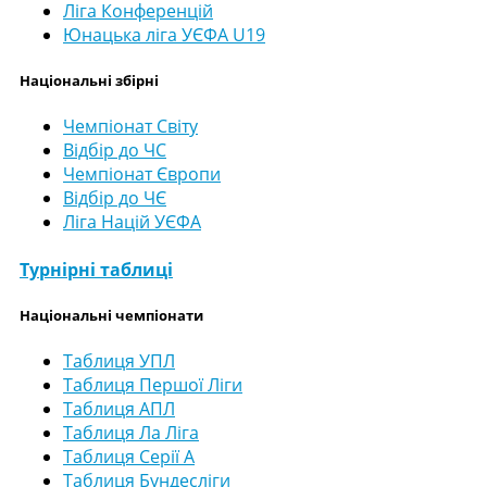
Ліга Конференцій
Юнацька ліга УЄФА U19
Національні збірні
Чемпіонат Світу
Відбір до ЧС
Чемпіонат Європи
Відбір до ЧЄ
Ліга Націй УЄФА
Турнірні таблиці
Національні чемпіонати
Таблиця УПЛ
Таблиця Першої Ліги
Таблиця АПЛ
Таблиця Ла Ліга
Таблиця Серії А
Таблиця Бундесліги