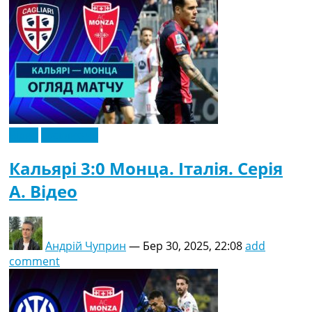
Відео
Ексклюзив
Кальярі 3:0 Монца. Італія. Серія
A. Відео
Андрій Чуприн
—
Бер 30, 2025, 22:08
add
comment