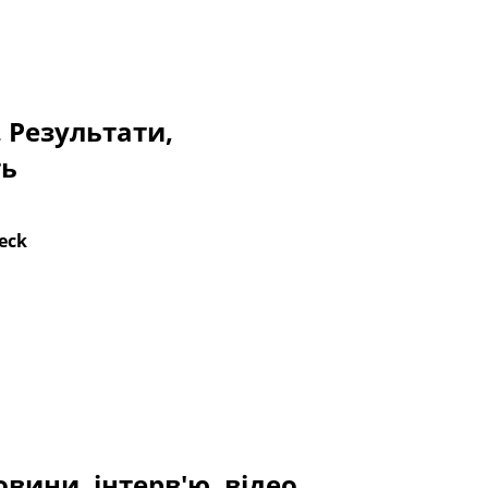
. Результати,
ть
eck
вини, інтерв'ю, відео