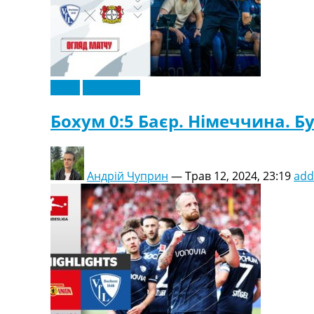
Відео
Ексклюзив
Бохум 0:5 Баєр. Німеччина. Бу
Андрій Чуприн
—
Трав 12, 2024, 23:19
add