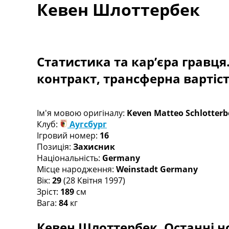
Кевен Шлоттербек
Турніри
Чемпіонат Світу
Україна. Прем’єр-Ліга
Україна. Перша Ліга
Ліга Чемпіонів
Статистика та кар’єра гравця
Англія. Прем’єр-Ліга
контракт, трансферна вартіс
Іспанія. Ла Ліга
Ще Турніри >>>
Таблиці
Чемпіонат Світу. Турнирні таблиці
Ім'я мовою оригіналу:
Keven Matteo Schlotterb
Таблиця УПЛ
Клуб:
Аугсбург
Перша Ліга
Ігровий номер:
16
Таблиця АПЛ
Позиція:
Захисник
Таблиця Ла Ліги
Національність:
Germany
Таблиця Ліги Чемпіонів
Місце народження:
Weinstadt Germany
Всі таблиці >>>
Вік:
29
(28 Квітня 1997)
Рейтинги
Зріст:
189
см
Рейтинг країн УЄФА
Вага:
84
кг
Рейтинг клубів УЄФА
Кевен Шлоттербек. Останні но
Рейтинг ФІФА