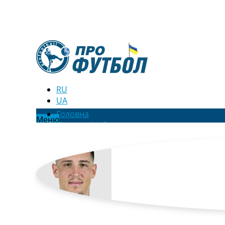
RU
UA
Головна
Меню
Новини футболу
Відео
Новини футболу України
Футбольні трансфери
Останні коментарі
Конкурс прогнозів
Логін
Рейтінги
Правила
Колективний прогноз