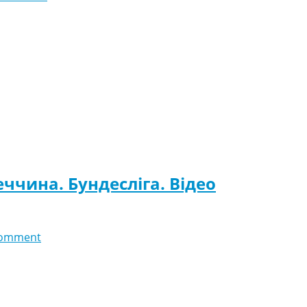
еччина. Бундесліга. Відео
comment