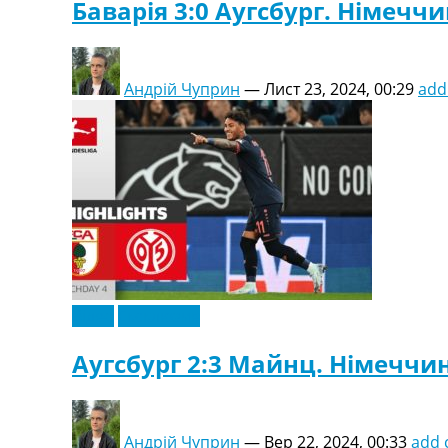
Баварія 3:0 Аугсбург. Німеччи
Андрій Чуприн
—
Лист 23, 2024, 00:29
add
Відео
Ексклюзив
Аугсбург 2:3 Майнц. Німеччин
Андрій Чуприн
—
Вер 22, 2024, 00:33
add