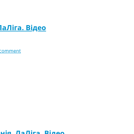
ЛаЛіга. Відео
 comment
нія. ЛаЛіга. Відео