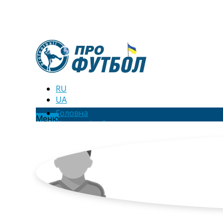
RU
UA
Головна
Меню
Новини футболу
Відео
Новини футболу України
Футбольні трансфери
Останні коментарі
Конкурс прогнозів
Логін
Рейтінги
Правила
Колективний прогноз