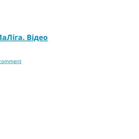
ЛаЛіга. Відео
 comment