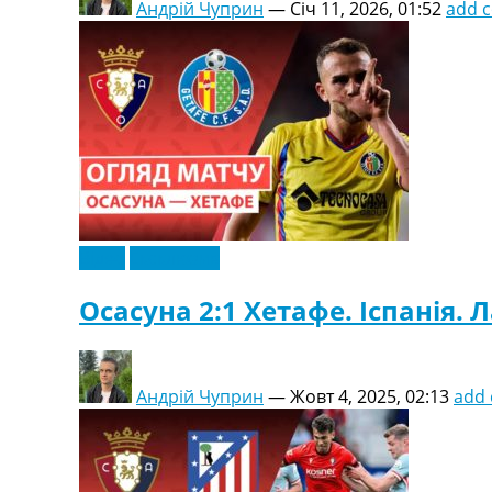
Андрій Чуприн
—
Січ 11, 2026, 01:52
add 
Відео
Ексклюзив
Осасуна 2:1 Хетафе. Іспанія. Л
Андрій Чуприн
—
Жовт 4, 2025, 02:13
add