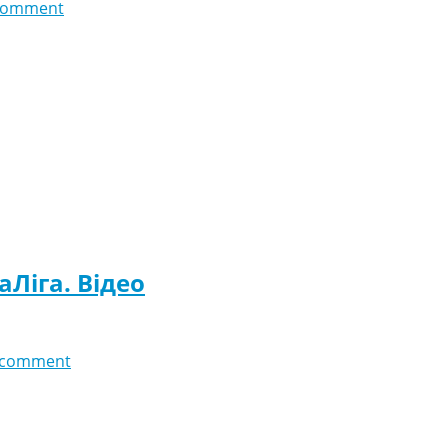
comment
аЛіга. Відео
 comment