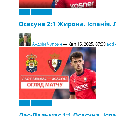
Відео
Ексклюзив
Осасуна 2:1 Жирона. Іспанія. 
Андрій Чуприн
—
Квіт 15, 2025, 07:39
add
Відео
Ексклюзив
Лас-Пальмас 1:1 Осасуна. Іспа