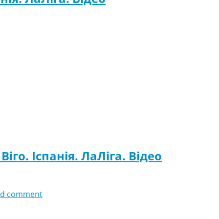
іго. Іспанія. ЛаЛіга. Відео
dd comment