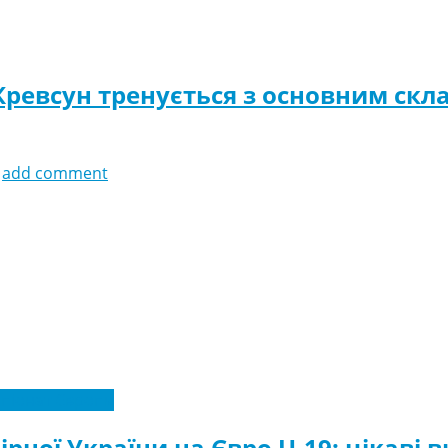
Кревсун тренується з основним скл
add comment
піонат Європи
ірної України на Євро U-19: цікаві в