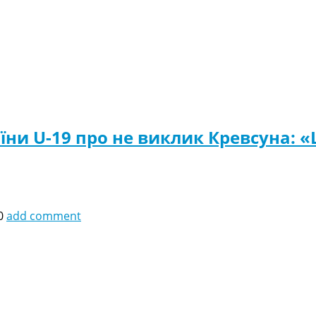
їни U-19 про не виклик Кревсуна: «
0
add comment