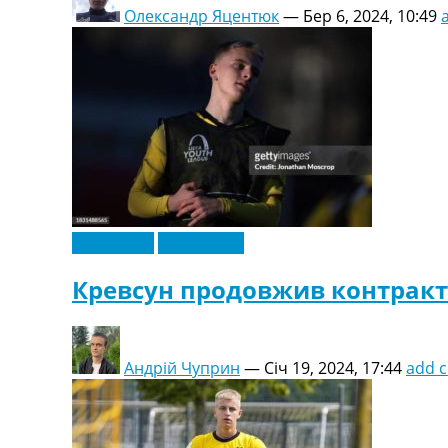
Олександр Яцентюк
—
Бер 6, 2024, 10:49
Ексклюзив
Німеччина
Кревсун продовжив контракт 
Андрій Чуприн
—
Січ 19, 2024, 17:44
add 