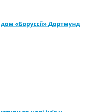
адом «Боруссії» Дортмунд
иступи та нові ім’я у