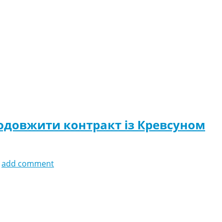
одовжити контракт із Кревсуном
add comment