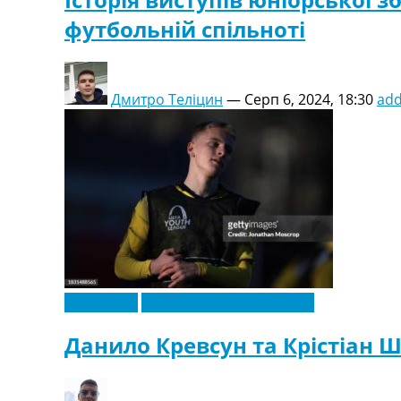
футбольній спільноті
Дмитро Теліцин
—
Серп 6, 2024, 18:30
ad
Ексклюзив
Новини футболу України
Данило Кревсун та Крістіан Ш