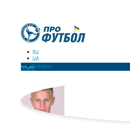
RU
UA
Головна
Меню
Новини футболу
Відео
Новини футболу України
Футбольні трансфери
Останні коментарі
Конкурс прогнозів
Логін
Рейтінги
Правила
Колективний прогноз