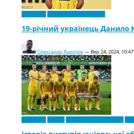
Ексклюзив
Новини футболу України
19-річний українець Данило 
Олександр Яцентюк
—
Вер 24, 2024, 10:47
Ексклюзив
Європа
Новини футболу України
Чем
Історія виступів юніорської зб