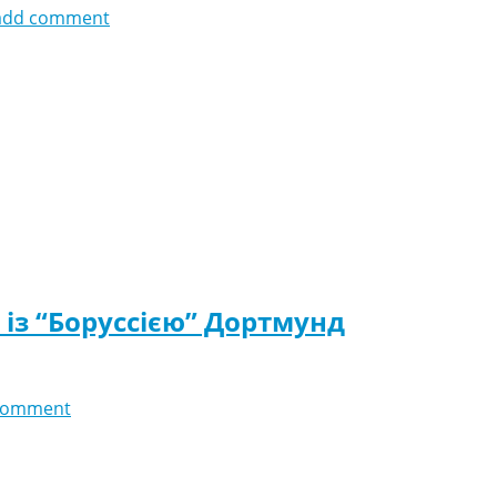
add comment
із “Боруссією” Дортмунд
comment