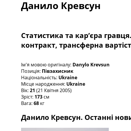
Данило Кревсун
Турніри
Чемпіонат Світу
Україна. Прем’єр-Ліга
Україна. Перша Ліга
Ліга Чемпіонів
Статистика та кар’єра гравця
Англія. Прем’єр-Ліга
контракт, трансферна вартіс
Іспанія. Ла Ліга
Ще Турніри >>>
Таблиці
Чемпіонат Світу. Турнирні таблиці
Ім'я мовою оригіналу:
Danylo Krevsun
Таблиця УПЛ
Позиція:
Півзахисник
Перша Ліга
Національність:
Ukraine
Таблиця АПЛ
Місце народження:
Ukraine
Таблиця Ла Ліги
Вік:
21
(21 Квітня 2005)
Таблиця Ліги Чемпіонів
Зріст:
173
см
Всі таблиці >>>
Вага:
68
кг
Рейтинги
Данило Кревсун. Останні нови
Рейтинг країн УЄФА
Рейтинг клубів УЄФА
Рейтинг ФІФА