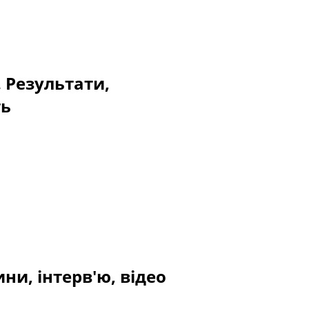
. Результати,
ть
ни, інтерв'ю, відео