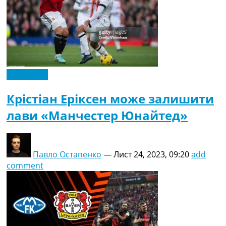
Ексклюзив
Крістіан Еріксен може залишити
лави «Манчестер Юнайтед»
Павло Остапенко
—
Лист 24, 2023, 09:20
add
comment