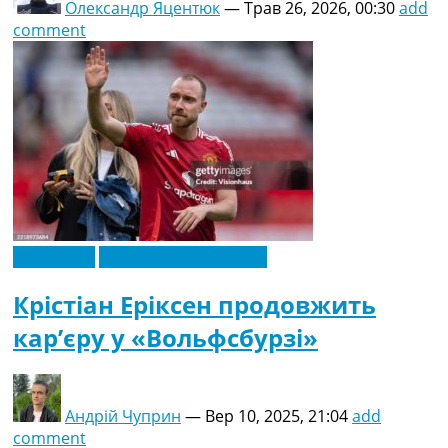
Олександр Яцентюк
—
Трав 26, 2026, 00:30
add
comment
Ексклюзив
Футбольні трансфери
Крістіан Еріксен продовжить
кар’єру у «Вольфсбурзі»
Андрій Чуприн
—
Вер 10, 2025, 21:04
add
comment