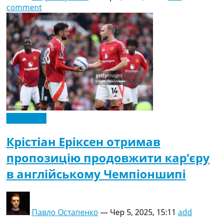
comment
Ексклюзив
Крістіан Еріксен отримав
пропозицію продовжити кар’єру
в англійському Чемпіоншипі
Павло Остапенко
—
Чер 5, 2025, 15:11
add