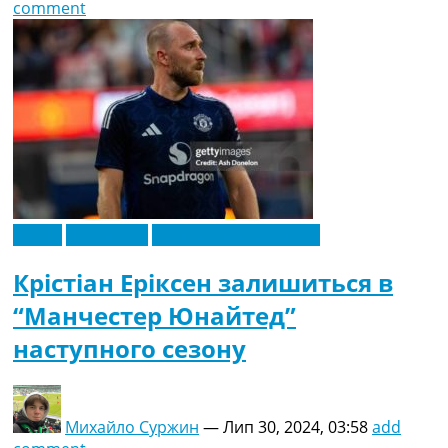
comment
Англія
Ексклюзив
Футбольні трансфери
Крістіан Еріксен залишиться в
“Манчестер Юнайтед”
наступного сезону
Михайло Суржин
—
Лип 30, 2024, 03:58
add