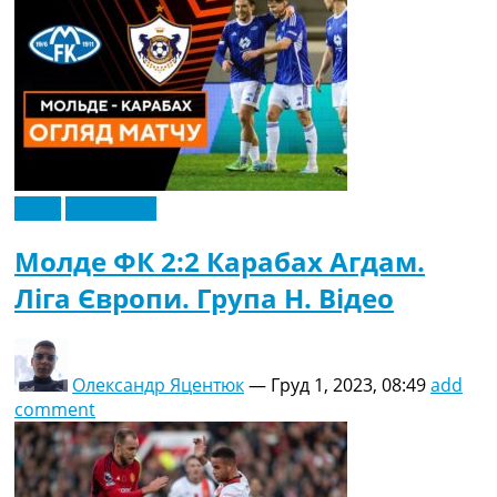
Відео
Ексклюзив
Молде ФК 2:2 Карабах Агдам.
Ліга Європи. Група H. Відео
Олександр Яцентюк
—
Груд 1, 2023, 08:49
add
comment