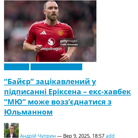
Ексклюзив
Футбольні трансфери
“Байєр” зацікавлений у
підписанні Еріксена – екс-хавбек
“МЮ” може возз’єднатися з
Юльманном
Андрій Чуприн
—
Вер 9, 2025, 18:57
add