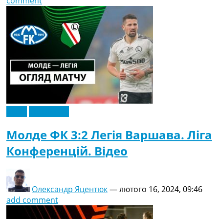
comment
Відео
Ексклюзив
Молде ФК 3:2 Легія Варшава. Ліга
Конференцій. Відео
Олександр Яцентюк
—
лютого 16, 2024, 09:46
add comment