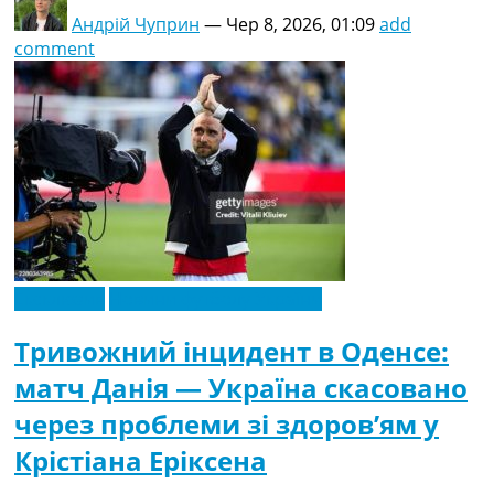
Андрій Чуприн
—
Чер 8, 2026, 01:09
add
comment
Ексклюзив
Новини футболу України
Тривожний інцидент в Оденсе:
матч Данія — Україна скасовано
через проблеми зі здоров’ям у
Крістіана Еріксена