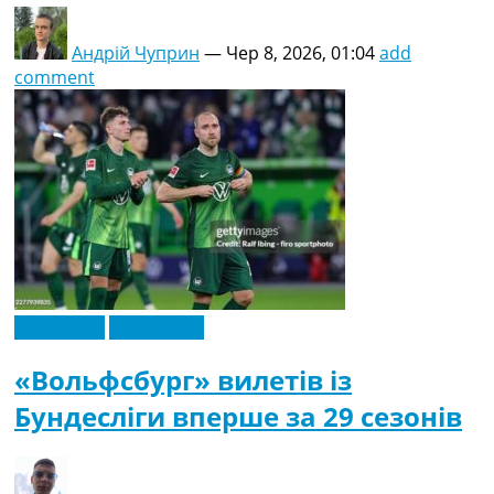
Андрій Чуприн
—
Чер 8, 2026, 01:04
add
comment
Ексклюзив
Німеччина
«Вольфсбург» вилетів із
Бундесліги вперше за 29 сезонів