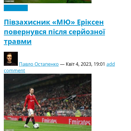
Ексклюзив
Півзахисник «МЮ» Еріксен
повернувся після серйозної
травми
Павло Остапенко
—
Квіт 4, 2023, 19:01
add
comment