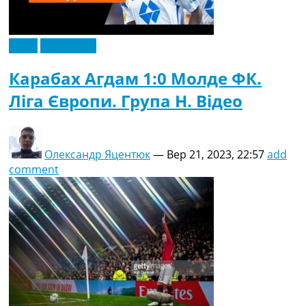
Відео
Ексклюзив
Карабах Агдам 1:0 Молде ФК.
Ліга Європи. Група H. Відео
Олександр Яцентюк
—
Вер 21, 2023, 22:57
add
comment