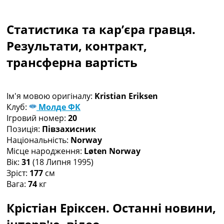
Колективний прогноз
Турніри
Статистика та кар’єра гравця.
Чемпіонат Світу
Україна. Прем’єр-Ліга
Результати, контракт,
Україна. Перша Ліга
трансферна вартість
Ліга Чемпіонів
Англія. Прем’єр-Ліга
Іспанія. Ла Ліга
Ім'я мовою оригіналу:
Kristian Eriksen
Ще Турніри >>>
Клуб:
Молде ФК
Таблиці
Ігровий номер:
20
Чемпіонат Світу. Турнирні таблиці
Позиція:
Півзахисник
Таблиця УПЛ
Національність:
Norway
Перша Ліга
Місце народження:
Løten Norway
Таблиця АПЛ
Вік:
31
(18 Липня 1995)
Таблиця Ла Ліги
Зріст:
177
см
Таблиця Ліги Чемпіонів
Вага:
74
кг
Всі таблиці >>>
Рейтинги
Крістіан Еріксен. Останні новини,
Рейтинг країн УЄФА
Рейтинг клубів УЄФА