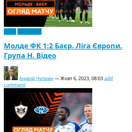
Відео
Ексклюзив
Молде ФК 1:2 Баєр. Ліга Європи.
Група H. Відео
Андрій Чуприн
—
Жовт 6, 2023, 08:03
add
comment