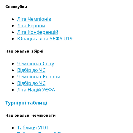
Єврокубки
Ліга Чемпіонів
Ліга Європи
Ліга Конференцій
Юнацька ліга УЄФА U19
Національні збірні
Чемпіонат Світу
Відбір до ЧС
Чемпіонат Європи
Відбір до ЧЄ
Ліга Націй УЄФА
Турнірні таблиці
Національні чемпіонати
Таблиця УПЛ