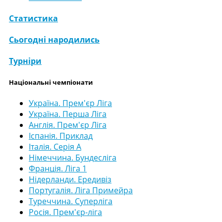
Статистика
Сьогодні народились
Турніри
Національні чемпіонати
Україна. Прем'єр Ліга
Україна. Перша Ліга
Англія. Прем'єр Ліга
Іспанія. Приклад
Італія. Серія А
Німеччина. Бундесліга
Франція. Ліга 1
Нідерланди. Ередивіз
Португалія. Ліга Примейра
Туреччина. Суперліга
Росія. Прем'єр-ліга