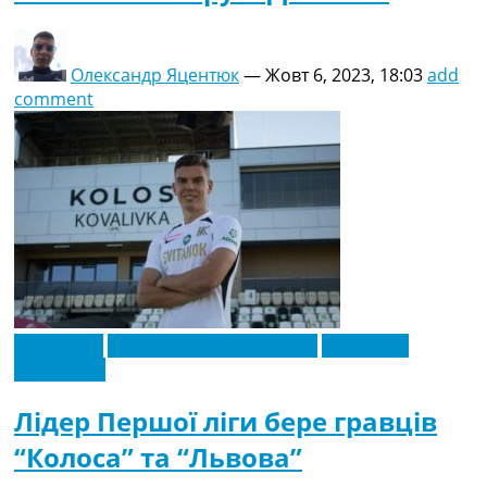
Олександр Яцентюк
—
Жовт 6, 2023, 18:03
add
comment
Ексклюзив
Новини футболу України
Футбольні
трансфери
Лідер Першої ліги бере гравців
“Колоса” та “Львова”