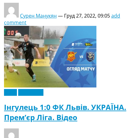
Сурен Манукян
—
Груд 27, 2022, 09:05
add
comment
Відео
Ексклюзив
Інгулець 1:0 ФК Львів. УКРАЇНА.
Прем’єр Ліга. Відео