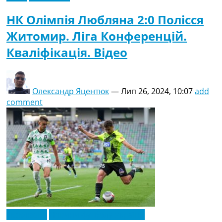
НК Олімпія Любляна 2:0 Полісся
Житомир. Ліга Конференцій.
Кваліфікація. Відео
Олександр Яцентюк
—
Лип 26, 2024, 10:07
add
comment
Ексклюзив
Новини футболу України