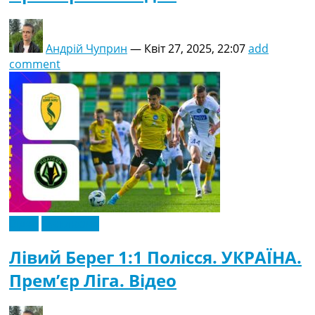
Андрій Чуприн
—
Квіт 27, 2025, 22:07
add
comment
Відео
Ексклюзив
Лівий Берег 1:1 Полісся. УКРАЇНА.
Прем’єр Ліга. Відео