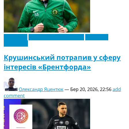
Ексклюзив
Новини футболу України
Футбольні
трансфери
Крушинський потрапив у сферу
інтересів «Брентфорда»
Олександр Яцентюк
—
Бер 20, 2026, 22:56
add
comment