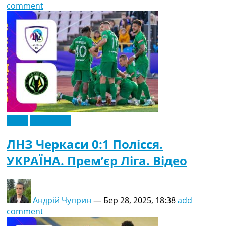
comment
Відео
Ексклюзив
ЛНЗ Черкаси 0:1 Полісся.
УКРАЇНА. Прем’єр Ліга. Відео
Андрій Чуприн
—
Бер 28, 2025, 18:38
add
comment