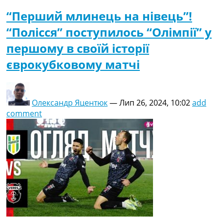
“Перший млинець на нівець”!
“Полісся” поступилось “Олімпії” у
першому в своїй історії
єврокубковому матчі
Олександр Яцентюк
—
Лип 26, 2024, 10:02
add
comment