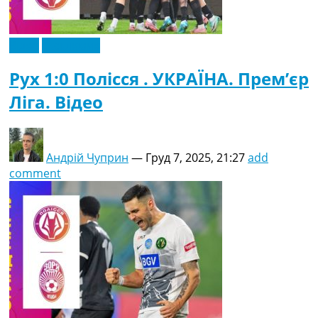
Відео
Ексклюзив
Рух 1:0 Полісся . УКРАЇНА. Прем’єр
Ліга. Відео
Андрій Чуприн
—
Груд 7, 2025, 21:27
add
comment