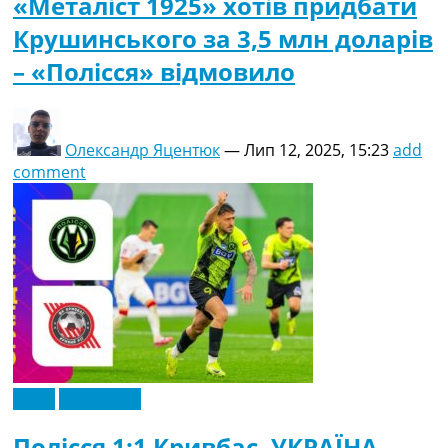
«Металіст 1925» хотів придбати
Крушинського за 3,5 млн доларів
– «Полісся» відмовило
Олександр Яцентюк
—
Лип 12, 2025, 15:23
add
comment
Відео
Ексклюзив
Полісся 1:1 Кривбас. УКРАЇНА.