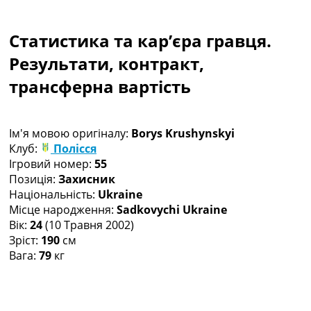
Колективний прогноз
Турніри
Статистика та кар’єра гравця.
Чемпіонат Світу
Україна. Прем’єр-Ліга
Результати, контракт,
Україна. Перша Ліга
трансферна вартість
Ліга Чемпіонів
Англія. Прем’єр-Ліга
Іспанія. Ла Ліга
Ім'я мовою оригіналу:
Borys Krushynskyi
Ще Турніри >>>
Клуб:
Полісся
Таблиці
Ігровий номер:
55
Чемпіонат Світу. Турнирні таблиці
Позиція:
Захисник
Таблиця УПЛ
Національність:
Ukraine
Перша Ліга
Місце народження:
Sadkovychi Ukraine
Таблиця АПЛ
Вік:
24
(10 Травня 2002)
Таблиця Ла Ліги
Зріст:
190
см
Таблиця Ліги Чемпіонів
Вага:
79
кг
Всі таблиці >>>
Рейтинги
Рейтинг країн УЄФА
Рейтинг клубів УЄФА