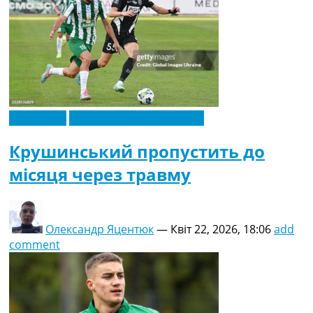
Ексклюзив
Новини футболу України
Крушинський пропустить до
місяця через травму
Олександр Яцентюк
—
Квіт 22, 2026, 18:06
add
comment