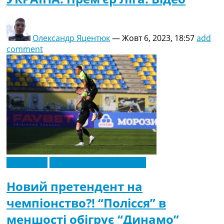
Олександр Яцентюк
—
Жовт 6, 2023, 18:57
add
comment
Ексклюзив
Новини футболу України
Новий претендент на
чемпіонство?! “Полісся” в
меншості обігрує “Динамо”