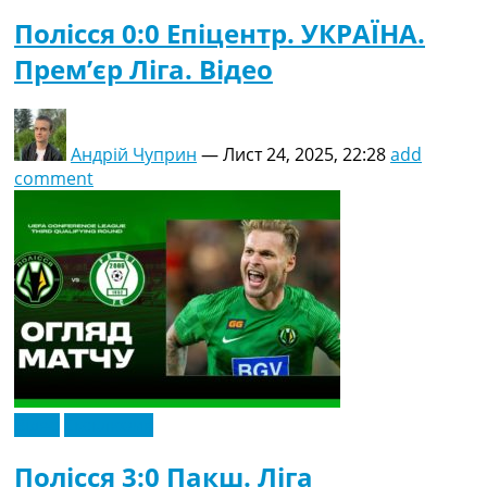
Полісся 0:0 Епіцентр. УКРАЇНА.
Прем’єр Ліга. Відео
Андрій Чуприн
—
Лист 24, 2025, 22:28
add
comment
Відео
Ексклюзив
Полісся 3:0 Пакш. Ліга