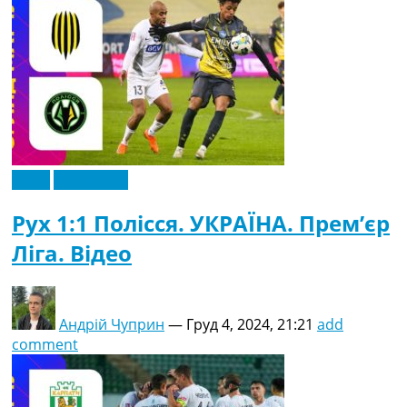
Відео
Ексклюзив
Рух 1:1 Полісся. УКРАЇНА. Прем’єр
Ліга. Відео
Андрій Чуприн
—
Груд 4, 2024, 21:21
add
comment