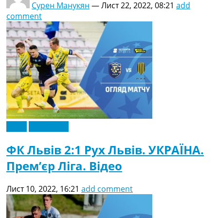
Сурен Манукян
—
Лист 22, 2022, 08:21
add
comment
Відео
Ексклюзив
ФК Львів 2:1 Рух Львів. УКРАЇНА.
Прем’єр Ліга. Відео
Лист 10, 2022, 16:21
add comment