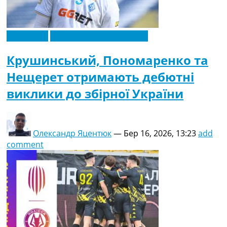
Ексклюзив
Новини футболу України
Крушинський, Пономаренко та
Нещерет отримають дебютні
виклики до збірної України
Олександр Яцентюк
—
Бер 16, 2026, 13:23
add
comment