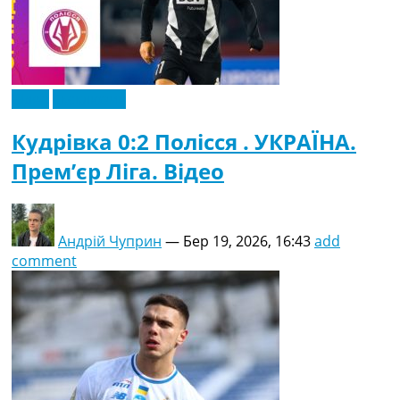
Відео
Ексклюзив
Кудрівка 0:2 Полісся . УКРАЇНА.
Прем’єр Ліга. Відео
Андрій Чуприн
—
Бер 19, 2026, 16:43
add
comment