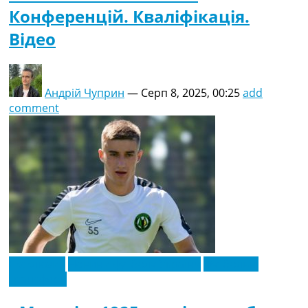
Конференцій. Кваліфікація.
Відео
Андрій Чуприн
—
Серп 8, 2025, 00:25
add
comment
Ексклюзив
Новини футболу України
Футбольні
трансфери