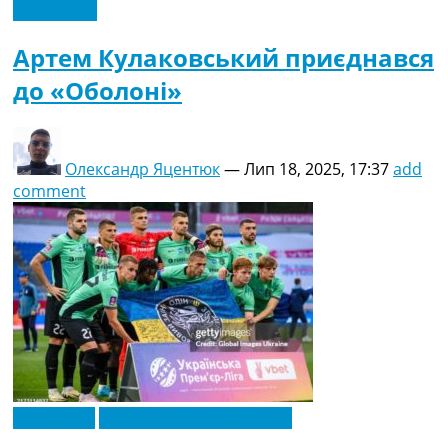
трансфери
Артем Кулаковський приєднався
до «Оболоні»
Олександр Яцентюк
—
Лип 18, 2025, 17:37
add
comment
Ексклюзив
Новини футболу України