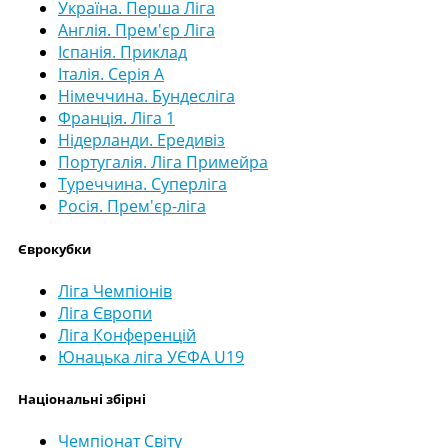
Україна. Перша Ліга
Англія. Прем'єр Ліга
Іспанія. Приклад
Італія. Серія А
Німеччина. Бундесліга
Франція. Ліга 1
Нідерланди. Ередивіз
Португалія. Ліга Примейра
Туреччина. Суперліга
Росія. Прем'єр-ліга
Єврокубки
Ліга Чемпіонів
Ліга Європи
Ліга Конференцій
Юнацька ліга УЄФА U19
Національні збірні
Чемпіонат Світу