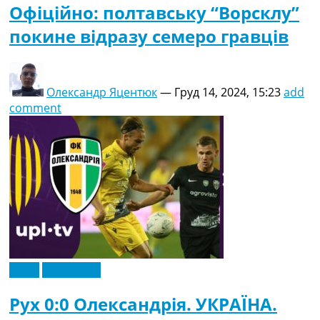
Офіційно: полтавську “Ворсклу”
покине відразу семеро гравців
Олександр Яцентюк
—
Груд 14, 2024, 15:23
add
comment
Відео
Ексклюзив
Рух 0:0 Олександрія. УКРАЇНА.