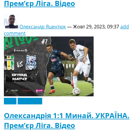
Прем’єр Ліга. Відео
Олександр Яцентюк
—
Жовт 29, 2023, 09:37
add
comment
Відео
Ексклюзив
Олександрія 1:1 Минай. УКРАЇНА.
Прем’єр Ліга. Відео