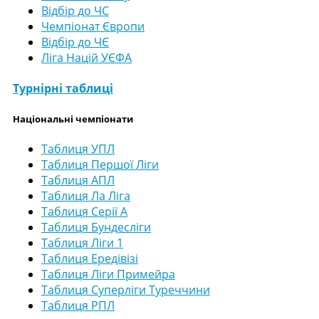
Відбір до ЧС
Чемпіонат Європи
Відбір до ЧЄ
Ліга Націй УЄФА
Турнірні таблиці
Національні чемпіонати
Таблиця УПЛ
Таблиця Першої Ліги
Таблиця АПЛ
Таблиця Ла Ліга
Таблиця Серії А
Таблиця Бундесліги
Таблиця Ліги 1
Таблиця Ередівізі
Таблиця Ліги Примейра
Таблиця Суперліги Туреччини
Таблиця РПЛ