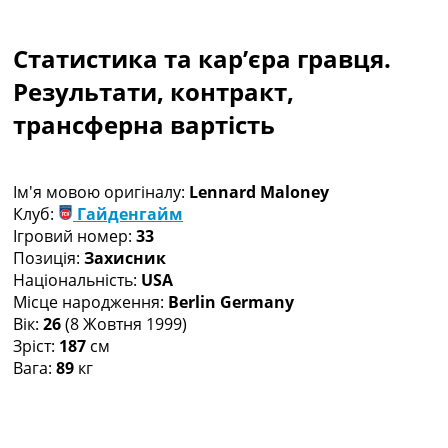
Колективний прогноз
Турніри
Статистика та кар’єра гравця.
Чемпіонат Світу
Україна. Прем’єр-Ліга
Результати, контракт,
Україна. Перша Ліга
трансферна вартість
Ліга Чемпіонів
Англія. Прем’єр-Ліга
Іспанія. Ла Ліга
Ім'я мовою оригіналу:
Lennard Maloney
Ще Турніри >>>
Клуб:
Гайденгайм
Таблиці
Ігровий номер:
33
Чемпіонат Світу. Турнирні таблиці
Позиція:
Захисник
Таблиця УПЛ
Національність:
USA
Перша Ліга
Місце народження:
Berlin Germany
Таблиця АПЛ
Вік:
26
(8 Жовтня 1999)
Таблиця Ла Ліги
Зріст:
187
см
Таблиця Ліги Чемпіонів
Вага:
89
кг
Всі таблиці >>>
Рейтинги
Рейтинг країн УЄФА
Рейтинг клубів УЄФА