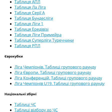
Таблиця АПЛ
Таблиця Ла Ліга
Таблиця Серії А
Таблиця Бундесліги
Таблиця Ліги 1
Таблиця Ередівізі
Таблиця Ліги Примейра
Таблиця Суперліги Туреччини
Таблиця РПЛ
Єврокубки
Ліга Чемпіонів. Таблиці групового раунду
Ліга Європи. Таблиці групового раунду
Ліга Конференцій. Таблиці групового раунду
Ліга Чемпіонів U19. Таблиці групового раунду
Національні збірні
Таблиці ЧС
Таблиці відбору до ЧС