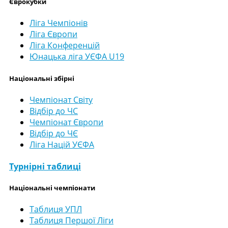
Єврокубки
Ліга Чемпіонів
Ліга Європи
Ліга Конференцій
Юнацька ліга УЄФА U19
Національні збірні
Чемпіонат Світу
Відбір до ЧС
Чемпіонат Європи
Відбір до ЧЄ
Ліга Націй УЄФА
Турнірні таблиці
Національні чемпіонати
Таблиця УПЛ
Таблиця Першої Ліги