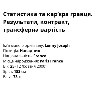
Колективний прогноз
Турніри
Статистика та кар’єра гравця.
Чемпіонат Світу
Україна. Прем’єр-Ліга
Результати, контракт,
Україна. Перша Ліга
трансферна вартість
Ліга Чемпіонів
Англія. Прем’єр-Ліга
Іспанія. Ла Ліга
Ім'я мовою оригіналу:
Lenny Joseph
Ще Турніри >>>
Позиція:
Нападник
Таблиці
Національність:
France
Чемпіонат Світу. Турнирні таблиці
Місце народження:
Paris France
Таблиця УПЛ
Вік:
25
(12 Жовтня 2000)
Перша Ліга
Зріст:
183
см
Таблиця АПЛ
Вага:
73
кг
Таблиця Ла Ліги
Таблиця Ліги Чемпіонів
Всі таблиці >>>
Рейтинги
Рейтинг країн УЄФА
Рейтинг клубів УЄФА