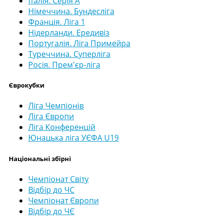
Італія. Серія А
Німеччина. Бундесліга
Франція. Ліга 1
Нідерланди. Ередивіз
Португалія. Ліга Примейра
Туреччина. Суперліга
Росія. Прем'єр-ліга
Єврокубки
Ліга Чемпіонів
Ліга Європи
Ліга Конференцій
Юнацька ліга УЄФА U19
Національні збірні
Чемпіонат Світу
Відбір до ЧС
Чемпіонат Європи
Відбір до ЧЄ