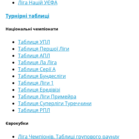
Ліга Націй УЄФА
Турнірні таблиці
Національні чемпіонати
Таблиця УПЛ
Таблиця Першої Ліги
Таблиця АПЛ
Таблиця Ла Ліга
Таблиця Серії А
Таблиця Бундесліги
Таблиця Ліги 1
Таблиця Ередівізі
Таблиця Ліги Примейра
Таблиця Суперліги Туреччини
Таблиця РПЛ
Єврокубки
Ліга Чемпіонів. Таблиці групового раунду