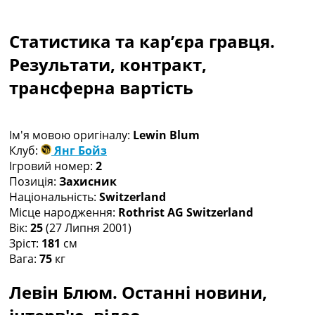
Колективний прогноз
Турніри
Статистика та кар’єра гравця.
Чемпіонат Світу
Україна. Прем’єр-Ліга
Результати, контракт,
Україна. Перша Ліга
трансферна вартість
Ліга Чемпіонів
Англія. Прем’єр-Ліга
Іспанія. Ла Ліга
Ім'я мовою оригіналу:
Lewin Blum
Ще Турніри >>>
Клуб:
Янг Бойз
Таблиці
Ігровий номер:
2
Чемпіонат Світу. Турнирні таблиці
Позиція:
Захисник
Таблиця УПЛ
Національність:
Switzerland
Перша Ліга
Місце народження:
Rothrist AG Switzerland
Таблиця АПЛ
Вік:
25
(27 Липня 2001)
Таблиця Ла Ліги
Зріст:
181
см
Таблиця Ліги Чемпіонів
Вага:
75
кг
Всі таблиці >>>
Рейтинги
Левін Блюм. Останні новини,
Рейтинг країн УЄФА
Рейтинг клубів УЄФА