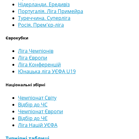
Нідерланди. Ередивіз
Португалія. Ліга Примейра
Туреччина. Суперліга
Росія. Прем'єр-ліга
Єврокубки
Ліга Чемпіонів
Ліга Європи
Ліга Конференцій
Юнацька ліга УЄФА U19
Національні збірні
Чемпіонат Світу
Відбір до ЧС
Чемпіонат Європи
Відбір до ЧЄ
Ліга Націй УЄФА
Турнірні таблиці