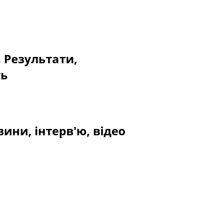
. Результати,
ть
ини, інтерв'ю, відео