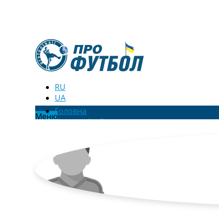
RU
UA
Головна
Меню
Новини футболу
Відео
Новини футболу України
Футбольні трансфери
Останні коментарі
Конкурс прогнозів
Логін
Рейтінги
Правила
Колективний прогноз