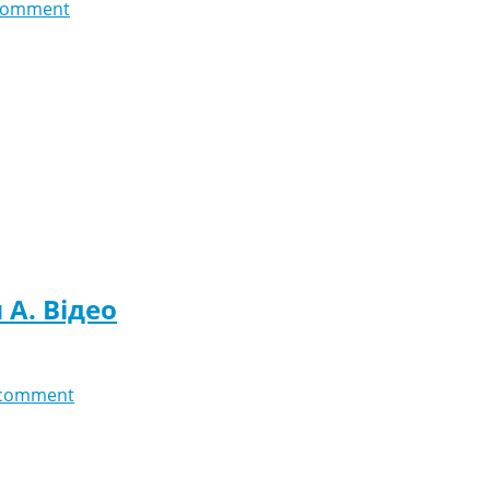
comment
 A. Відео
 comment