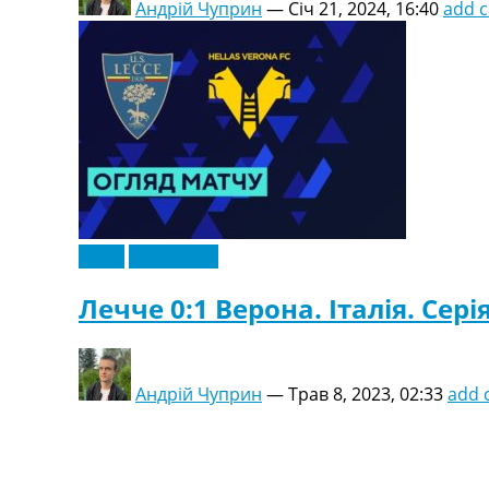
Андрій Чуприн
—
Січ 21, 2024, 16:40
add 
Відео
Ексклюзив
Лечче 0:1 Верона. Італія. Серія
Андрій Чуприн
—
Трав 8, 2023, 02:33
add