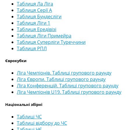
Таблиця Ла Ліга
Таблиця Серії А
Таблиця Бундесліги
Таблиця Ліги 1
Таблиця Ередівізі
Таблиця Ліги Примейра
Таблиця Суперліги Туреччини
Таблиця РПЛ
Єврокубки
Ліга Чемпіонів. Таблиці групового раунду
Ліга Європи. Таблиці групового раунду
Ліга Конференцій. Таблиці групового раунду
Ліга Чемпіонів U19. Таблиці групового раунду
Національні збірні
Таблиці ЧС
Таблиці відбору до ЧС
Таблиці ЧЄ