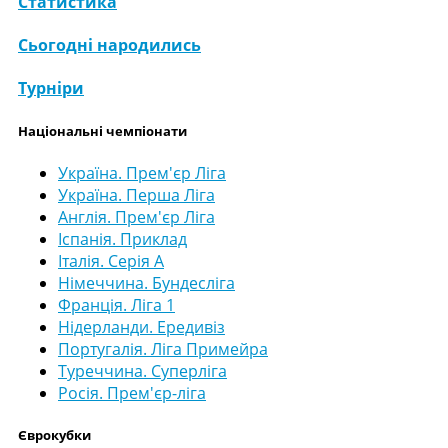
Статистика
Сьогодні народились
Турніри
Національні чемпіонати
Україна. Прем'єр Ліга
Україна. Перша Ліга
Англія. Прем'єр Ліга
Іспанія. Приклад
Італія. Серія А
Німеччина. Бундесліга
Франція. Ліга 1
Нідерланди. Ередивіз
Португалія. Ліга Примейра
Туреччина. Суперліга
Росія. Прем'єр-ліга
Єврокубки