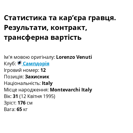
Колективний прогноз
Турніри
Статистика та кар’єра гравця.
Чемпіонат Світу
Україна. Прем’єр-Ліга
Результати, контракт,
Україна. Перша Ліга
трансферна вартість
Ліга Чемпіонів
Англія. Прем’єр-Ліга
Іспанія. Ла Ліга
Ім'я мовою оригіналу:
Lorenzo Venuti
Ще Турніри >>>
Клуб:
Сампдорія
Таблиці
Ігровий номер:
12
Чемпіонат Світу. Турнирні таблиці
Позиція:
Захисник
Таблиця УПЛ
Національність:
Italy
Перша Ліга
Місце народження:
Montevarchi Italy
Таблиця АПЛ
Вік:
31
(12 Квітня 1995)
Таблиця Ла Ліги
Зріст:
176
см
Таблиця Ліги Чемпіонів
Вага:
65
кг
Всі таблиці >>>
Рейтинги
Рейтинг країн УЄФА
Рейтинг клубів УЄФА