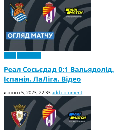
Відео
Ексклюзив
Реал Сосьєдад 0:1 Вальядолід.
Іспанія. ЛаЛіга. Відео
лютого 5, 2023, 22:33
add comment