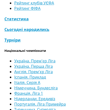
Рейтинг клубів УЄФА
Рейтинг ФІФА
Статистика
Сьогодні народились
Турніри
Національні чемпіонати
Україна. Прем'єр Ліга
Україна. Перша Ліга
Англія. Прем'єр Ліга
Іспанія. Приклад
Італія. Серія А
Німеччина. Бундесліга
Франція. Ліга 1
Нідерланди. Ередивіз
Португалія. Ліга Примейра
Туреччина. Суперліга