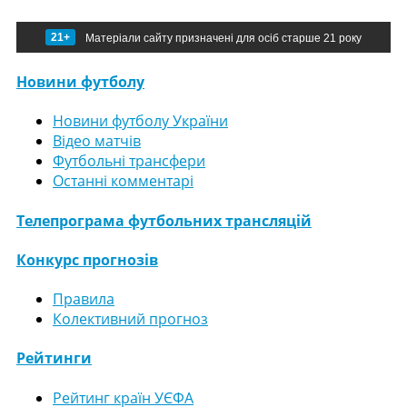
21+
Матеріали сайту призначені для осіб старше 21 року
Новини футболу
Новини футболу України
Відео матчів
Футбольні трансфери
Останні комментарі
Телепрограма футбольних трансляцій
Конкурс прогнозів
Правила
Колективний прогноз
Рейтинги
Рейтинг країн УЄФА