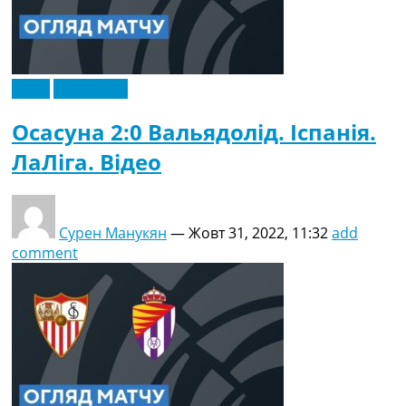
Відео
Ексклюзив
Осасуна 2:0 Вальядолід. Іспанія.
ЛаЛіга. Відео
Сурен Манукян
—
Жовт 31, 2022, 11:32
add
comment