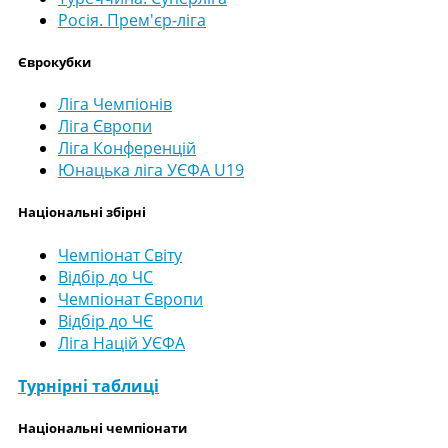
Росія. Прем'єр-ліга
Єврокубки
Ліга Чемпіонів
Ліга Європи
Ліга Конференцій
Юнацька ліга УЄФА U19
Національні збірні
Чемпіонат Світу
Відбір до ЧС
Чемпіонат Європи
Відбір до ЧЄ
Ліга Націй УЄФА
Турнірні таблиці
Національні чемпіонати