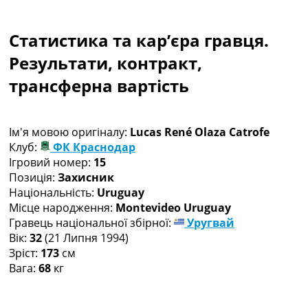
Колективний прогноз
Турніри
Статистика та кар’єра гравця.
Чемпіонат Світу
Україна. Прем’єр-Ліга
Результати, контракт,
Україна. Перша Ліга
трансферна вартість
Ліга Чемпіонів
Англія. Прем’єр-Ліга
Іспанія. Ла Ліга
Ім'я мовою оригіналу:
Lucas René Olaza Catrofe
Ще Турніри >>>
Клуб:
ФК Краснодар
Таблиці
Ігровий номер:
15
Чемпіонат Світу. Турнирні таблиці
Позиція:
Захисник
Таблиця УПЛ
Національність:
Uruguay
Перша Ліга
Місце народження:
Montevideo Uruguay
Таблиця АПЛ
Гравець національної збірної:
Уругвай
Таблиця Ла Ліги
Вік:
32
(21 Липня 1994)
Таблиця Ліги Чемпіонів
Зріст:
173
см
Всі таблиці >>>
Вага:
68
кг
Рейтинги
Рейтинг країн УЄФА
Рейтинг клубів УЄФА