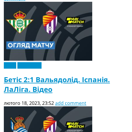
Відео
Ексклюзив
Бетіс 2:1 Вальядолід. Іспанія.
ЛаЛіга. Відео
лютого 18, 2023, 23:52
add comment