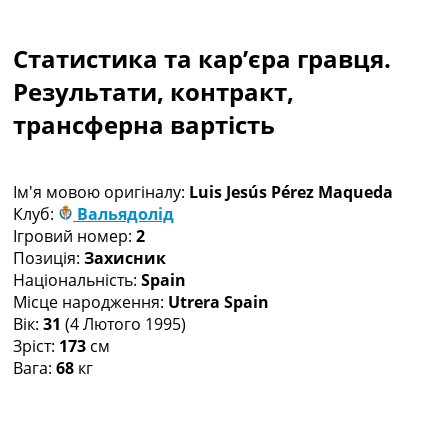
Колективний прогноз
Турніри
Статистика та кар’єра гравця.
Чемпіонат Світу
Україна. Прем’єр-Ліга
Результати, контракт,
Україна. Перша Ліга
трансферна вартість
Ліга Чемпіонів
Англія. Прем’єр-Ліга
Іспанія. Ла Ліга
Ім'я мовою оригіналу:
Luis Jesús Pérez Maqueda
Ще Турніри >>>
Клуб:
Вальядолід
Таблиці
Ігровий номер:
2
Чемпіонат Світу. Турнирні таблиці
Позиція:
Захисник
Таблиця УПЛ
Національність:
Spain
Перша Ліга
Місце народження:
Utrera Spain
Таблиця АПЛ
Вік:
31
(4 Лютого 1995)
Таблиця Ла Ліги
Зріст:
173
см
Таблиця Ліги Чемпіонів
Вага:
68
кг
Всі таблиці >>>
Рейтинги
Рейтинг країн УЄФА
Рейтинг клубів УЄФА