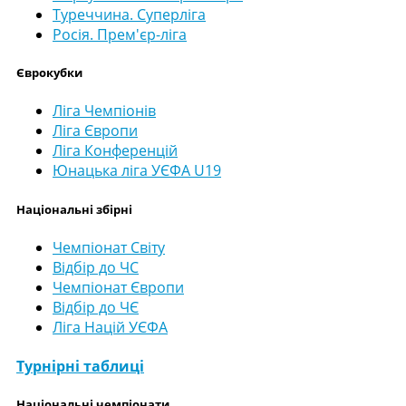
Туреччина. Суперліга
Росія. Прем'єр-ліга
Єврокубки
Ліга Чемпіонів
Ліга Європи
Ліга Конференцій
Юнацька ліга УЄФА U19
Національні збірні
Чемпіонат Світу
Відбір до ЧС
Чемпіонат Європи
Відбір до ЧЄ
Ліга Націй УЄФА
Турнірні таблиці
Національні чемпіонати