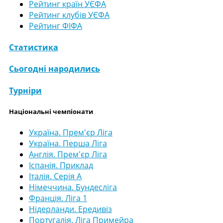
Рейтинг країн УЄФА
Рейтинг клубів УЄФА
Рейтинг ФІФА
Статистика
Сьогодні народились
Турніри
Національні чемпіонати
Україна. Прем'єр Ліга
Україна. Перша Ліга
Англія. Прем'єр Ліга
Іспанія. Приклад
Італія. Серія А
Німеччина. Бундесліга
Франція. Ліга 1
Нідерланди. Ередивіз
Португалія. Ліга Примейра