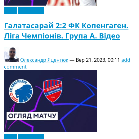
Відео
Ексклюзив
Галатасарай 2:2 ФК Копенгаген.
Ліга Чемпіонів. Група A. Відео
Олександр Яцентюк
—
Вер 21, 2023, 00:11
add
comment
Відео
Ексклюзив