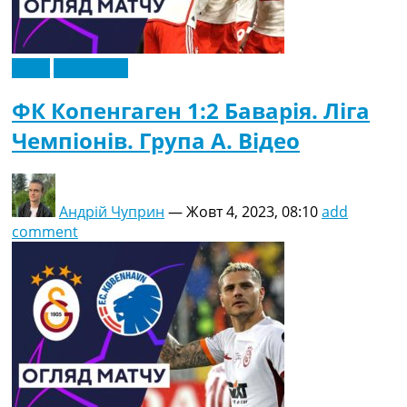
Відео
Ексклюзив
ФК Копенгаген 1:2 Баварія. Ліга
Чемпіонів. Група A. Відео
Андрій Чуприн
—
Жовт 4, 2023, 08:10
add
comment