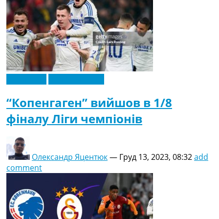
Ексклюзив
Ліга Чемпіонів
“Копенгаген” вийшов в 1/8
фіналу Ліги чемпіонів
Олександр Яцентюк
—
Груд 13, 2023, 08:32
add
comment