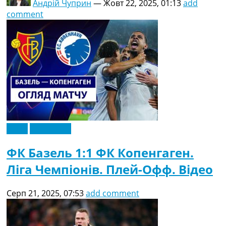
Андрій Чуприн
—
Жовт 22, 2025, 01:13
add
comment
Відео
Ексклюзив
ФК Базель 1:1 ФК Копенгаген.
Ліга Чемпіонів. Плей-Офф. Відео
Серп 21, 2025, 07:53
add comment