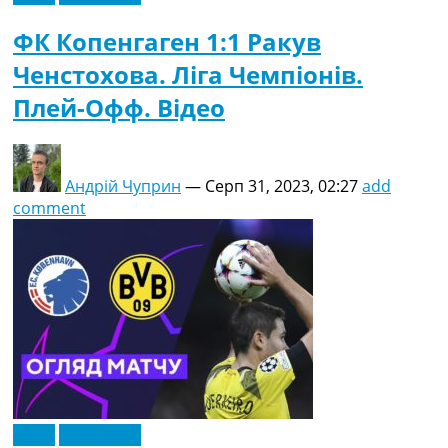
ФК Копенгаген 1:1 Ракув
Ченстохова. Ліга Чемпіонів.
Плей-Офф. Відео
Андрій Чуприн
—
Серп 31, 2023, 02:27
add
comment
Відео
Ексклюзив