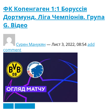
ФК Копенгаген 1:1 Боруссія
Дортмунд. Ліга Чемпіонів. Група
G. Відео
Сурен Манукян
—
Лист 3, 2022, 08:54
add
comment
Відео
Ексклюзив