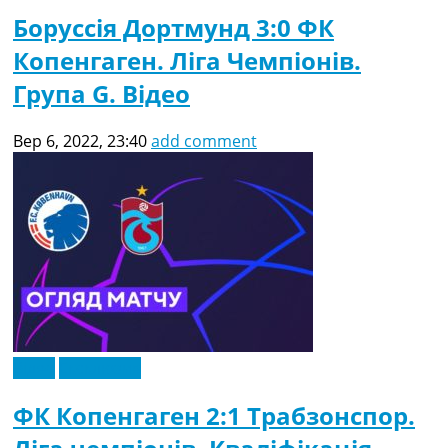
Боруссія Дортмунд 3:0 ФК
Копенгаген. Ліга Чемпіонів.
Група G. Відео
Вер 6, 2022, 23:40
add comment
Відео
Ексклюзив
ФК Копенгаген 2:1 Трабзонспор.