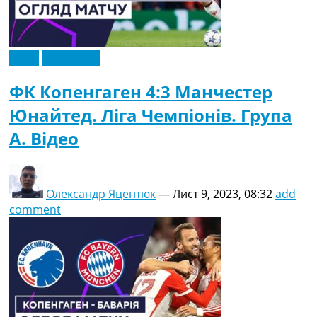
Відео
Ексклюзив
ФК Копенгаген 4:3 Манчестер
Юнайтед. Ліга Чемпіонів. Група
A. Відео
Олександр Яцентюк
—
Лист 9, 2023, 08:32
add
comment