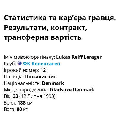
Колективний прогноз
Турніри
Статистика та кар’єра гравця.
Чемпіонат Світу
Україна. Прем’єр-Ліга
Результати, контракт,
Україна. Перша Ліга
трансферна вартість
Ліга Чемпіонів
Англія. Прем’єр-Ліга
Іспанія. Ла Ліга
Ім'я мовою оригіналу:
Lukas Reiff Lerager
Ще Турніри >>>
Клуб:
ФК Копенгаген
Таблиці
Ігровий номер:
12
Чемпіонат Світу. Турнирні таблиці
Позиція:
Півзахисник
Таблиця УПЛ
Національність:
Denmark
Перша Ліга
Місце народження:
Gladsaxe Denmark
Таблиця АПЛ
Вік:
33
(12 Липня 1993)
Таблиця Ла Ліги
Зріст:
188
см
Таблиця Ліги Чемпіонів
Вага:
80
кг
Всі таблиці >>>
Рейтинги
Рейтинг країн УЄФА
Рейтинг клубів УЄФА