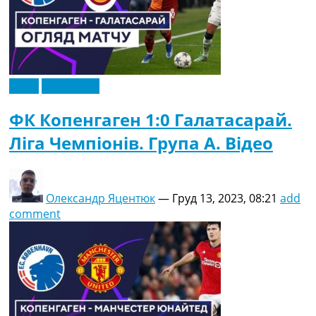
Відео
Ексклюзив
ФК Копенгаген 1:0 Галатасарай.
Ліга Чемпіонів. Група A. Відео
Олександр Яцентюк
—
Груд 13, 2023, 08:21
add
comment