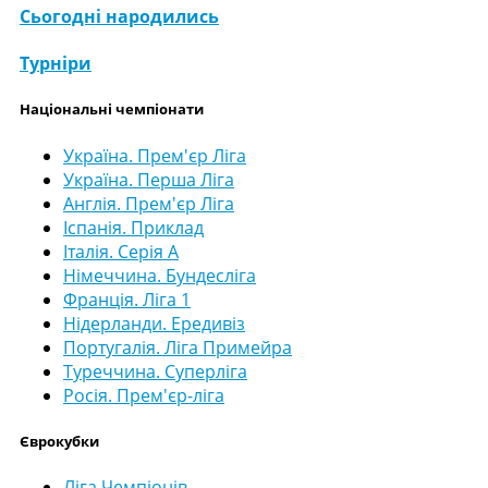
Сьогодні народились
Турніри
Національні чемпіонати
Україна. Прем'єр Ліга
Україна. Перша Ліга
Англія. Прем'єр Ліга
Іспанія. Приклад
Італія. Серія А
Німеччина. Бундесліга
Франція. Ліга 1
Нідерланди. Ередивіз
Португалія. Ліга Примейра
Туреччина. Суперліга
Росія. Прем'єр-ліга
Єврокубки
Ліга Чемпіонів