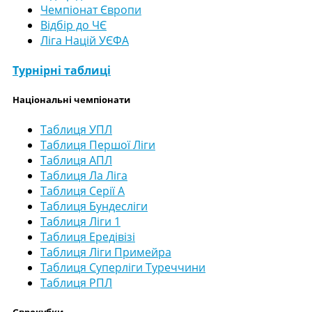
Чемпіонат Європи
Відбір до ЧЄ
Ліга Націй УЄФА
Турнірні таблиці
Національні чемпіонати
Таблиця УПЛ
Таблиця Першої Ліги
Таблиця АПЛ
Таблиця Ла Ліга
Таблиця Серії А
Таблиця Бундесліги
Таблиця Ліги 1
Таблиця Ередівізі
Таблиця Ліги Примейра
Таблиця Суперліги Туреччини
Таблиця РПЛ
Єврокубки