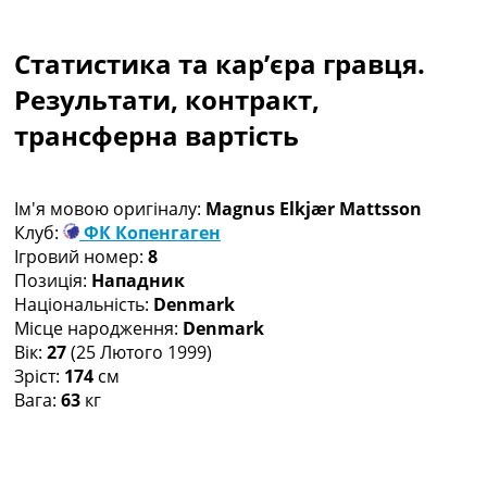
Колективний прогноз
Турніри
Статистика та кар’єра гравця.
Чемпіонат Світу
Україна. Прем’єр-Ліга
Результати, контракт,
Україна. Перша Ліга
трансферна вартість
Ліга Чемпіонів
Англія. Прем’єр-Ліга
Іспанія. Ла Ліга
Ім'я мовою оригіналу:
Magnus Elkjær Mattsson
Ще Турніри >>>
Клуб:
ФК Копенгаген
Таблиці
Ігровий номер:
8
Чемпіонат Світу. Турнирні таблиці
Позиція:
Нападник
Таблиця УПЛ
Національність:
Denmark
Перша Ліга
Місце народження:
Denmark
Таблиця АПЛ
Вік:
27
(25 Лютого 1999)
Таблиця Ла Ліги
Зріст:
174
см
Таблиця Ліги Чемпіонів
Вага:
63
кг
Всі таблиці >>>
Рейтинги
Рейтинг країн УЄФА
Рейтинг клубів УЄФА