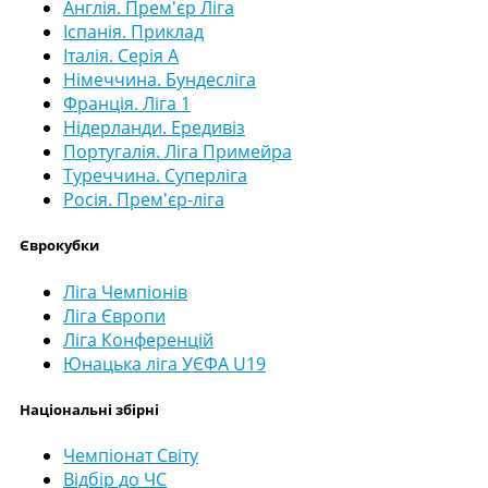
Англія. Прем'єр Ліга
Іспанія. Приклад
Італія. Серія А
Німеччина. Бундесліга
Франція. Ліга 1
Нідерланди. Ередивіз
Португалія. Ліга Примейра
Туреччина. Суперліга
Росія. Прем'єр-ліга
Єврокубки
Ліга Чемпіонів
Ліга Європи
Ліга Конференцій
Юнацька ліга УЄФА U19
Національні збірні
Чемпіонат Світу
Відбір до ЧС