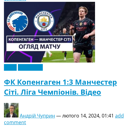
Відео
Ексклюзив
ФК Копенгаген 1:3 Манчестер
Сіті. Ліга Чемпіонів. Відео
Андрій Чуприн
—
лютого 14, 2024, 01:41
add
comment