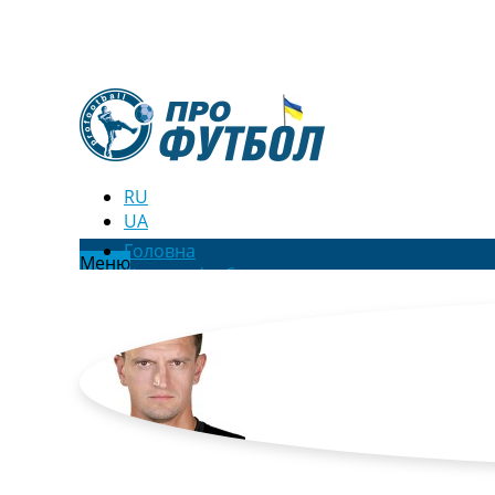
RU
UA
Головна
Меню
Новини футболу
Відео
Новини футболу України
Футбольні трансфери
Останні коментарі
Конкурс прогнозів
Логін
Рейтінги
Правила
Колективний прогноз