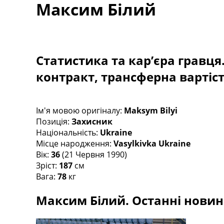
Максим Білий
Турніри
Чемпіонат Світу
Україна. Прем’єр-Ліга
Україна. Перша Ліга
Ліга Чемпіонів
Статистика та кар’єра гравця
Англія. Прем’єр-Ліга
контракт, трансферна вартіс
Іспанія. Ла Ліга
Ще Турніри >>>
Таблиці
Чемпіонат Світу. Турнирні таблиці
Ім'я мовою оригіналу:
Maksym Bilyi
Таблиця УПЛ
Позиція:
Захисник
Перша Ліга
Національність:
Ukraine
Таблиця АПЛ
Місце народження:
Vasylkivka Ukraine
Таблиця Ла Ліги
Вік:
36
(21 Червня 1990)
Таблиця Ліги Чемпіонів
Зріст:
187
см
Всі таблиці >>>
Вага:
78
кг
Рейтинги
Максим Білий. Останні новини
Рейтинг країн УЄФА
Рейтинг клубів УЄФА
Рейтинг ФІФА