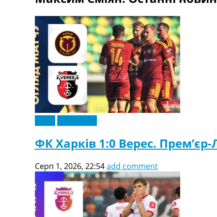
Телепрограма
RU
UA
Categories
Головна
Новини футболу
Відео
Новини футболу України
Футбольні трансфери
Відео
Ексклюзив
Останні коментарі
Конкурс прогнозів
ФК Харків 1:0 Верес. Прем’єр-Л
Логін
Рейтінги
Серп 1, 2026, 22:54
add comment
Правила
Колективний прогноз
Турніри
Чемпіонат Світу
Україна. Прем’єр-Ліга