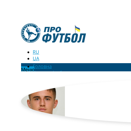
RU
UA
Головна
Меню
Новини футболу
Відео
Новини футболу України
Футбольні трансфери
Останні коментарі
Конкурс прогнозів
Логін
Рейтінги
Правила
Колективний прогноз