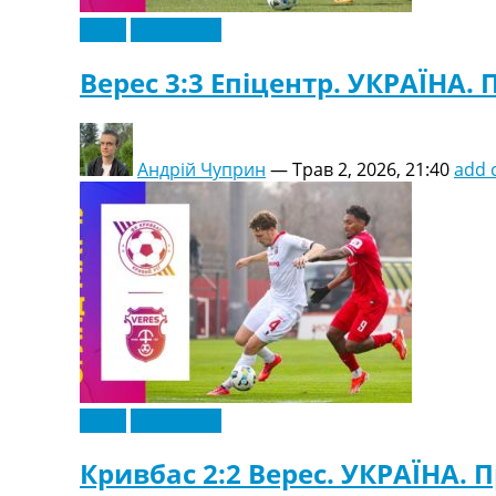
Відео
Ексклюзив
Верес 3:3 Епіцентр. УКРАЇНА. П
Андрій Чуприн
—
Трав 2, 2026, 21:40
add
Відео
Ексклюзив
Кривбас 2:2 Верес. УКРАЇНА. П