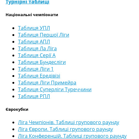
Турнірні таблиці
Національні чемпіонати
Таблиця УПЛ
Таблиця Першої Ліги
Таблиця АПЛ
Таблиця Ла Ліга
Таблиця Серії А
Таблиця Бундесліги
Таблиця Ліги 1
Таблиця Ередівізі
Таблиця Ліги Примейра
Таблиця Суперліги Туреччини
Таблиця РПЛ
Єврокубки
Ліга Чемпіонів. Таблиці групового раунду
Ліга Європи. Таблиці групового раунду
Ліга Конференцій. Таблиці групового раунду