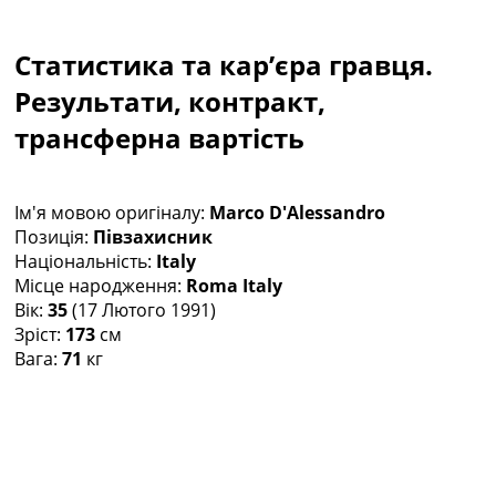
Колективний прогноз
Турніри
Статистика та кар’єра гравця.
Чемпіонат Світу
Україна. Прем’єр-Ліга
Результати, контракт,
Україна. Перша Ліга
трансферна вартість
Ліга Чемпіонів
Англія. Прем’єр-Ліга
Іспанія. Ла Ліга
Ім'я мовою оригіналу:
Marco D'Alessandro
Ще Турніри >>>
Позиція:
Півзахисник
Таблиці
Національність:
Italy
Чемпіонат Світу. Турнирні таблиці
Місце народження:
Roma Italy
Таблиця УПЛ
Вік:
35
(17 Лютого 1991)
Перша Ліга
Зріст:
173
см
Таблиця АПЛ
Вага:
71
кг
Таблиця Ла Ліги
Таблиця Ліги Чемпіонів
Всі таблиці >>>
Рейтинги
Рейтинг країн УЄФА
Рейтинг клубів УЄФА