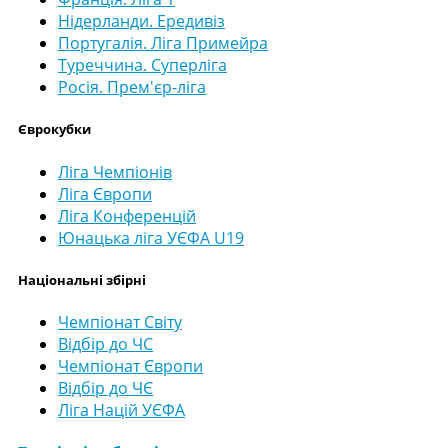
Нідерланди. Ередивіз
Португалія. Ліга Примейра
Туреччина. Суперліга
Росія. Прем'єр-ліга
Єврокубки
Ліга Чемпіонів
Ліга Європи
Ліга Конференцій
Юнацька ліга УЄФА U19
Національні збірні
Чемпіонат Світу
Відбір до ЧС
Чемпіонат Європи
Відбір до ЧЄ
Ліга Націй УЄФА