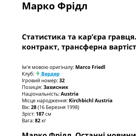
Марко Фрідл
Турніри
Чемпіонат Світу
Україна. Прем’єр-Ліга
Україна. Перша Ліга
Ліга Чемпіонів
Статистика та кар’єра гравця
Англія. Прем’єр-Ліга
контракт, трансферна вартіс
Іспанія. Ла Ліга
Ще Турніри >>>
Таблиці
Чемпіонат Світу. Турнирні таблиці
Ім'я мовою оригіналу:
Marco Friedl
Таблиця УПЛ
Клуб:
Вердер
Перша Ліга
Ігровий номер:
32
Таблиця АПЛ
Позиція:
Захисник
Таблиця Ла Ліги
Національність:
Austria
Таблиця Ліги Чемпіонів
Місце народження:
Kirchbichl Austria
Всі таблиці >>>
Вік:
28
(16 Березня 1998)
Рейтинги
Зріст:
187
см
Рейтинг країн УЄФА
Вага:
82
кг
Рейтинг клубів УЄФА
Марко Фрідл. Останні новини,
Рейтинг ФІФА