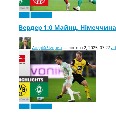
Відео
Ексклюзив
Вердер 1:0 Майнц. Німеччина.
Андрій Чуприн
—
лютого 2, 2025, 07:27
a
Відео
Ексклюзив