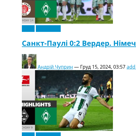
Відео
Ексклюзив
Санкт-Паулі 0:2 Вердер. Німеч
Андрій Чуприн
—
Груд 15, 2024, 03:57
add
Відео
Ексклюзив