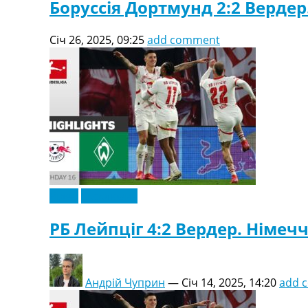
Боруссія Дортмунд 2:2 Вердер
Січ 26, 2025, 09:25
add comment
Відео
Ексклюзив
РБ Лейпціг 4:2 Вердер. Німечч
Андрій Чуприн
—
Січ 14, 2025, 14:20
add 