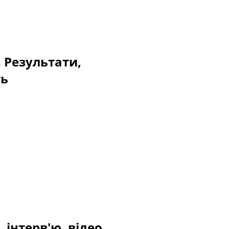
. Результати,
ть
 інтерв'ю, відео