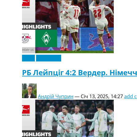
Відео
Ексклюзив
РБ Лейпціг 4:2 Вердер. Німечч
Андрій Чуприн
—
Січ 13, 2025, 14:27
add 