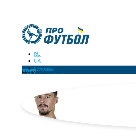
RU
UA
Головна
Меню
Новини футболу
Відео
Новини футболу України
Футбольні трансфери
Останні коментарі
Конкурс прогнозів
Логін
Рейтінги
Правила
Колективний прогноз