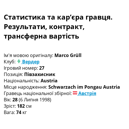
Колективний прогноз
Турніри
Статистика та кар’єра гравця.
Чемпіонат Світу
Україна. Прем’єр-Ліга
Результати, контракт,
Україна. Перша Ліга
трансферна вартість
Ліга Чемпіонів
Англія. Прем’єр-Ліга
Іспанія. Ла Ліга
Ім'я мовою оригіналу:
Marco Grüll
Ще Турніри >>>
Клуб:
Вердер
Таблиці
Ігровий номер:
27
Чемпіонат Світу. Турнирні таблиці
Позиція:
Півзахисник
Таблиця УПЛ
Національність:
Austria
Перша Ліга
Місце народження:
Schwarzach im Pongau Austria
Таблиця АПЛ
Гравець національної збірної:
Австрія
Таблиця Ла Ліги
Вік:
28
(6 Липня 1998)
Таблиця Ліги Чемпіонів
Зріст:
182
см
Всі таблиці >>>
Вага:
74
кг
Рейтинги
Рейтинг країн УЄФА
Рейтинг клубів УЄФА