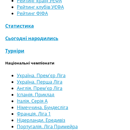
Рейтинг країн УЄФА
Рейтинг клубів УЄФА
Рейтинг ФІФА
Статистика
Сьогодні народились
Турніри
Національні чемпіонати
Україна. Прем'єр Ліга
Україна. Перша Ліга
Англія. Прем'єр Ліга
Іспанія. Приклад
Італія. Серія А
Німеччина. Бундесліга
Франція. Ліга 1
Нідерланди. Ередивіз
Португалія. Ліга Примейра