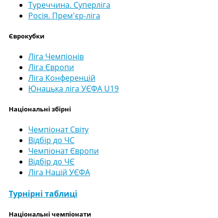
Туреччина. Суперліга
Росія. Прем'єр-ліга
Єврокубки
Ліга Чемпіонів
Ліга Європи
Ліга Конференцій
Юнацька ліга УЄФА U19
Національні збірні
Чемпіонат Світу
Відбір до ЧС
Чемпіонат Європи
Відбір до ЧЄ
Ліга Націй УЄФА
Турнірні таблиці
Національні чемпіонати