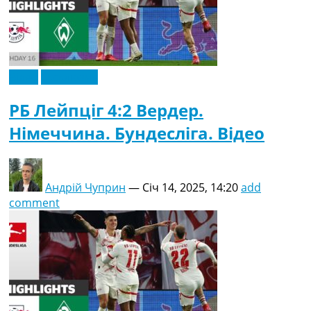
Відео
Ексклюзив
РБ Лейпціг 4:2 Вердер.
Німеччина. Бундесліга. Відео
Андрій Чуприн
—
Січ 14, 2025, 14:20
add
comment