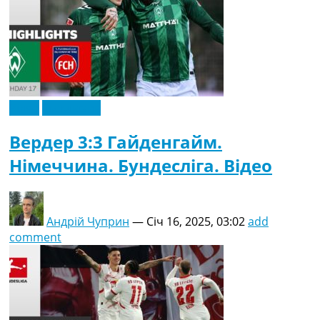
Відео
Ексклюзив
Вердер 3:3 Гайденгайм.
Німеччина. Бундесліга. Відео
Андрій Чуприн
—
Січ 16, 2025, 03:02
add
comment