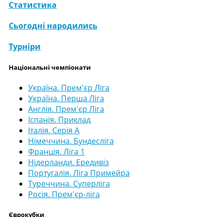
Статистика
Сьогодні народились
Турніри
Національні чемпіонати
Україна. Прем'єр Ліга
Україна. Перша Ліга
Англія. Прем'єр Ліга
Іспанія. Приклад
Італія. Серія А
Німеччина. Бундесліга
Франція. Ліга 1
Нідерланди. Ередивіз
Португалія. Ліга Примейра
Туреччина. Суперліга
Росія. Прем'єр-ліга
Єврокубки