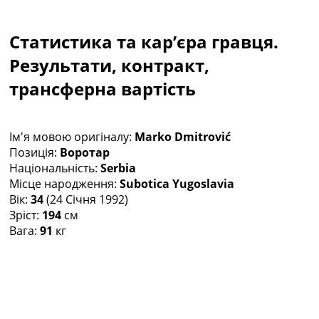
Колективний прогноз
Турніри
Статистика та кар’єра гравця.
Чемпіонат Світу
Україна. Прем’єр-Ліга
Результати, контракт,
Україна. Перша Ліга
трансферна вартість
Ліга Чемпіонів
Англія. Прем’єр-Ліга
Іспанія. Ла Ліга
Ім'я мовою оригіналу:
Marko Dmitrović
Ще Турніри >>>
Позиція:
Воротар
Таблиці
Національність:
Serbia
Чемпіонат Світу. Турнирні таблиці
Місце народження:
Subotica Yugoslavia
Таблиця УПЛ
Вік:
34
(24 Січня 1992)
Перша Ліга
Зріст:
194
см
Таблиця АПЛ
Вага:
91
кг
Таблиця Ла Ліги
Таблиця Ліги Чемпіонів
Всі таблиці >>>
Рейтинги
Рейтинг країн УЄФА
Рейтинг клубів УЄФА