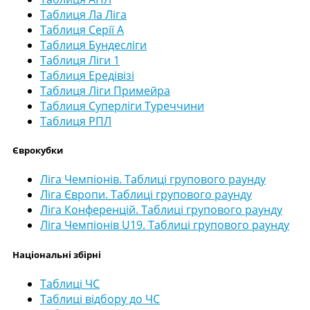
Таблиця Ла Ліга
Таблиця Серії А
Таблиця Бундесліги
Таблиця Ліги 1
Таблиця Ередівізі
Таблиця Ліги Примейра
Таблиця Суперліги Туреччини
Таблиця РПЛ
Єврокубки
Ліга Чемпіонів. Таблиці групового раунду
Ліга Європи. Таблиці групового раунду
Ліга Конференцій. Таблиці групового раунду
Ліга Чемпіонів U19. Таблиці групового раунду
Національні збірні
Таблиці ЧС
Таблиці відбору до ЧС