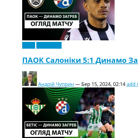
Відео
Ексклюзив
ПАОК Салоніки 5:1 Динамо Заг
Андрій Чуприн
—
Бер 15, 2024, 02:14
add