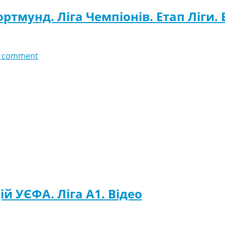
ртмунд. Ліга Чемпіонів. Етап Ліги. 
 comment
ій УЄФА. Ліга A1. Відео