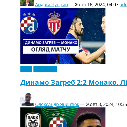
Андрій Чуприн
—
Жовт 16, 2024, 04:07
ad
Відео
Ексклюзив
Динамо Загреб 2:2 Монако. Ліг
Олександр Яцентюк
—
Жовт 3, 2024, 10:35