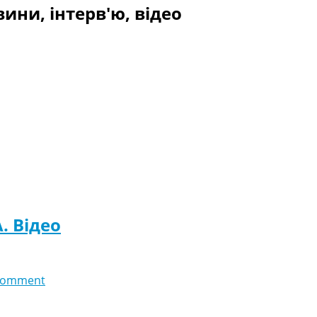
ини, інтерв'ю, відео
A. Відео
comment