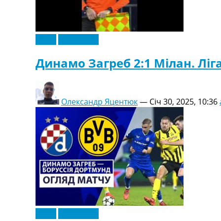
Відео
Ексклюзив
Динамо Загреб 2:1 Мілан. Ліга
Олександр Яцентюк
—
Січ 30, 2025, 10:36
Відео
Ексклюзив