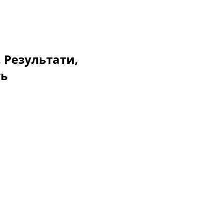
. Результати,
ть