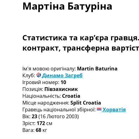
Мартіна Батуріна
Турніри
Чемпіонат Світу
Україна. Прем’єр-Ліга
Україна. Перша Ліга
Ліга Чемпіонів
Статистика та кар’єра гравця
Англія. Прем’єр-Ліга
контракт, трансферна вартіс
Іспанія. Ла Ліга
Ще Турніри >>>
Таблиці
Чемпіонат Світу. Турнирні таблиці
Ім'я мовою оригіналу:
Martin Baturina
Таблиця УПЛ
Клуб:
Динамо Загреб
Перша Ліга
Ігровий номер:
10
Таблиця АПЛ
Позиція:
Півзахисник
Таблиця Ла Ліги
Національність:
Croatia
Таблиця Ліги Чемпіонів
Місце народження:
Split Croatia
Всі таблиці >>>
Гравець національної збірної:
Хорватія
Рейтинги
Вік:
23
(16 Лютого 2003)
Рейтинг країн УЄФА
Зріст:
172
см
Рейтинг клубів УЄФА
Вага:
68
кг
Рейтинг ФІФА