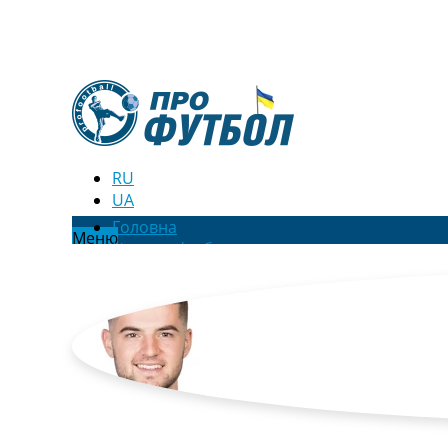
RU
UA
Головна
Меню
Новини футболу
Відео
Новини футболу України
Футбольні трансфери
Останні коментарі
Конкурс прогнозів
Логін
Рейтінги
Правила
Колективний прогноз