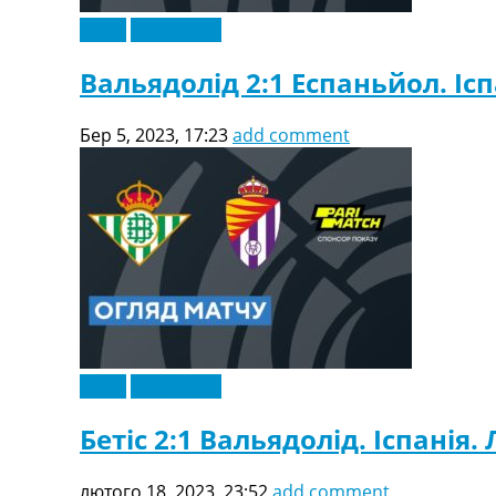
Відео
Ексклюзив
Вальядолід 2:1 Еспаньйол. Ісп
Бер 5, 2023, 17:23
add comment
Відео
Ексклюзив
Бетіс 2:1 Вальядолід. Іспанія. 
лютого 18, 2023, 23:52
add comment