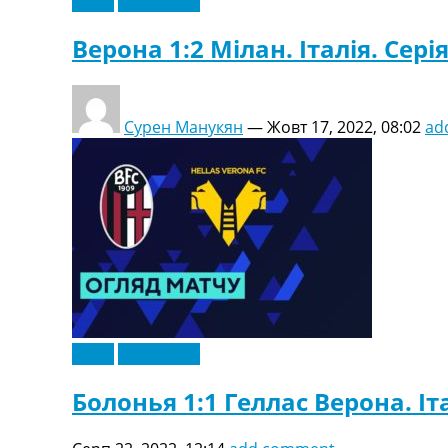
Відео
Ексклюзив
Верона 1:2 Мілан. Італія. Серія
Сурен Манукян
—
Жовт 17, 2022, 08:02
ad
Відео
Ексклюзив
Болонья 1:1 Геллас Верона. Іта