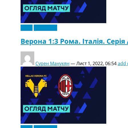
Відео
Ексклюзив
Верона 1:3 Рома. Італія. Серія 
Сурен Манукян
—
Лист 1, 2022, 06:54
add