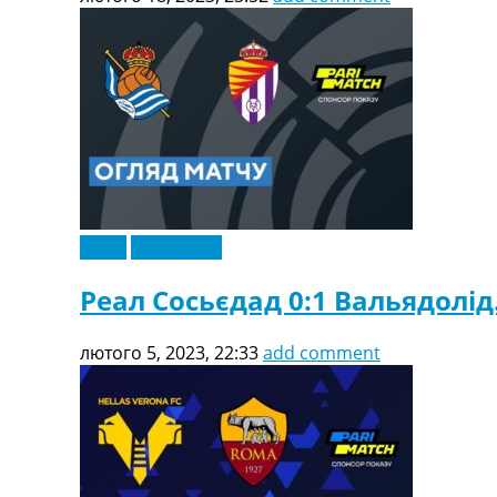
Відео
Ексклюзив
Реал Сосьєдад 0:1 Вальядолід.
лютого 5, 2023, 22:33
add comment