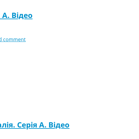
 A. Відео
d comment
лія. Серія A. Відео