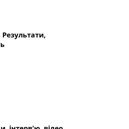
. Результати,
ть
, інтерв'ю, відео