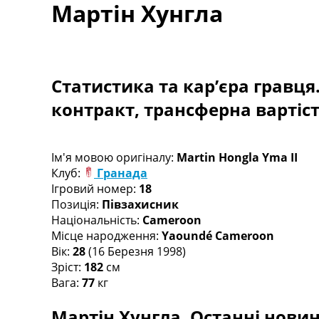
Мартін Хунгла
Турніри
Чемпіонат Світу
Україна. Прем’єр-Ліга
Україна. Перша Ліга
Ліга Чемпіонів
Статистика та кар’єра гравця
Англія. Прем’єр-Ліга
контракт, трансферна вартіс
Іспанія. Ла Ліга
Ще Турніри >>>
Таблиці
Чемпіонат Світу. Турнирні таблиці
Ім'я мовою оригіналу:
Martin Hongla Yma II
Таблиця УПЛ
Клуб:
Гранада
Перша Ліга
Ігровий номер:
18
Таблиця АПЛ
Позиція:
Півзахисник
Таблиця Ла Ліги
Національність:
Cameroon
Таблиця Ліги Чемпіонів
Місце народження:
Yaoundé Cameroon
Всі таблиці >>>
Вік:
28
(16 Березня 1998)
Рейтинги
Зріст:
182
см
Рейтинг країн УЄФА
Вага:
77
кг
Рейтинг клубів УЄФА
Мартін Хунгла. Останні новини
Рейтинг ФІФА