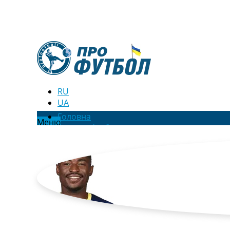
RU
UA
Головна
Меню
Новини футболу
Відео
Новини футболу України
Футбольні трансфери
Останні коментарі
Конкурс прогнозів
Логін
Рейтінги
Правила
Колективний прогноз