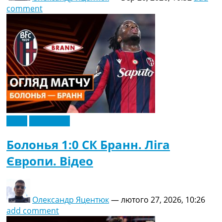
comment
Відео
Ексклюзив
Болонья 1:0 СК Бранн. Ліга
Європи. Відео
Олександр Яцентюк
—
лютого 27, 2026, 10:26
add comment