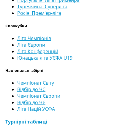
Португалія. Ліга Примейра
Туреччина. Суперліга
Росія. Прем'єр-ліга
Єврокубки
Ліга Чемпіонів
Ліга Європи
Ліга Конференцій
Юнацька ліга УЄФА U19
Національні збірні
Чемпіонат Світу
Відбір до ЧС
Чемпіонат Європи
Відбір до ЧЄ
Ліга Націй УЄФА
Турнірні таблиці