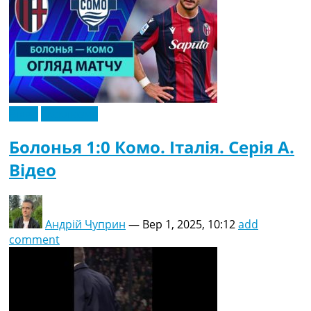
Відео
Ексклюзив
Болонья 1:0 Комо. Італія. Серія A.
Відео
Андрій Чуприн
—
Вер 1, 2025, 10:12
add
comment