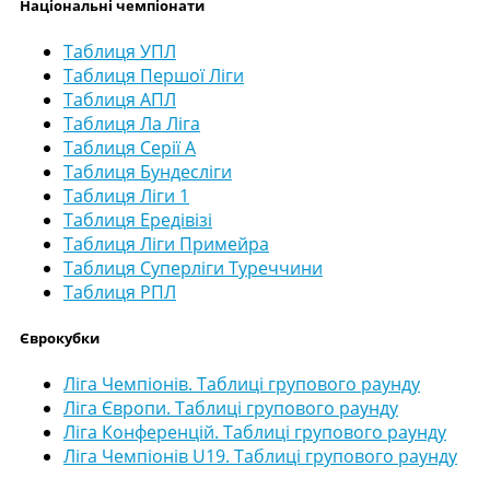
Національні чемпіонати
Таблиця УПЛ
Таблиця Першої Ліги
Таблиця АПЛ
Таблиця Ла Ліга
Таблиця Серії А
Таблиця Бундесліги
Таблиця Ліги 1
Таблиця Ередівізі
Таблиця Ліги Примейра
Таблиця Суперліги Туреччини
Таблиця РПЛ
Єврокубки
Ліга Чемпіонів. Таблиці групового раунду
Ліга Європи. Таблиці групового раунду
Ліга Конференцій. Таблиці групового раунду
Ліга Чемпіонів U19. Таблиці групового раунду