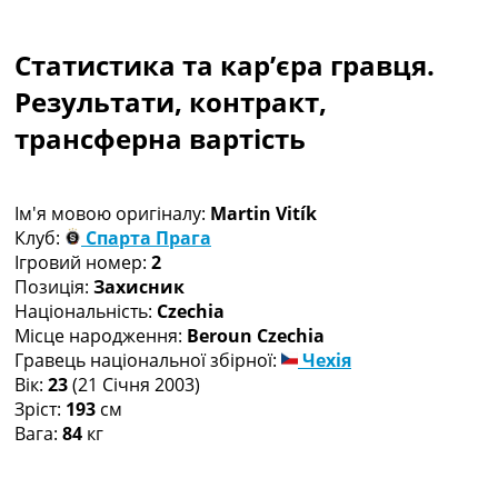
Колективний прогноз
Турніри
Статистика та кар’єра гравця.
Чемпіонат Світу
Україна. Прем’єр-Ліга
Результати, контракт,
Україна. Перша Ліга
трансферна вартість
Ліга Чемпіонів
Англія. Прем’єр-Ліга
Іспанія. Ла Ліга
Ім'я мовою оригіналу:
Martin Vitík
Ще Турніри >>>
Клуб:
Спарта Прага
Таблиці
Ігровий номер:
2
Чемпіонат Світу. Турнирні таблиці
Позиція:
Захисник
Таблиця УПЛ
Національність:
Czechia
Перша Ліга
Місце народження:
Beroun Czechia
Таблиця АПЛ
Гравець національної збірної:
Чехія
Таблиця Ла Ліги
Вік:
23
(21 Січня 2003)
Таблиця Ліги Чемпіонів
Зріст:
193
см
Всі таблиці >>>
Вага:
84
кг
Рейтинги
Рейтинг країн УЄФА
Рейтинг клубів УЄФА