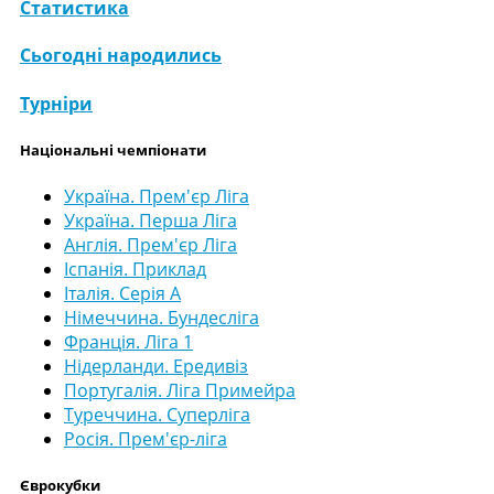
Статистика
Сьогодні народились
Турніри
Національні чемпіонати
Україна. Прем'єр Ліга
Україна. Перша Ліга
Англія. Прем'єр Ліга
Іспанія. Приклад
Італія. Серія А
Німеччина. Бундесліга
Франція. Ліга 1
Нідерланди. Ередивіз
Португалія. Ліга Примейра
Туреччина. Суперліга
Росія. Прем'єр-ліга
Єврокубки