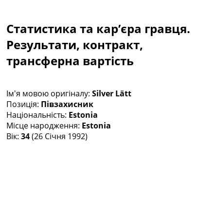
Колективний прогноз
Турніри
Статистика та кар’єра гравця.
Чемпіонат Світу
Україна. Прем’єр-Ліга
Результати, контракт,
Україна. Перша Ліга
трансферна вартість
Ліга Чемпіонів
Англія. Прем’єр-Ліга
Іспанія. Ла Ліга
Ім'я мовою оригіналу:
Silver Lätt
Ще Турніри >>>
Позиція:
Півзахисник
Таблиці
Національність:
Estonia
Чемпіонат Світу. Турнирні таблиці
Місце народження:
Estonia
Таблиця УПЛ
Вік:
34
(26 Січня 1992)
Перша Ліга
Таблиця АПЛ
Таблиця Ла Ліги
Таблиця Ліги Чемпіонів
Всі таблиці >>>
Рейтинги
Рейтинг країн УЄФА
Рейтинг клубів УЄФА