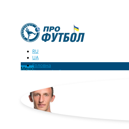
RU
UA
Головна
Меню
Новини футболу
Відео
Новини футболу України
Футбольні трансфери
Останні коментарі
Конкурс прогнозів
Логін
Рейтінги
Правила
Колективний прогноз