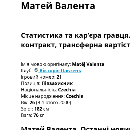
Матей Валента
Турніри
Чемпіонат Світу
Україна. Прем’єр-Ліга
Україна. Перша Ліга
Ліга Чемпіонів
Статистика та кар’єра гравця
Англія. Прем’єр-Ліга
контракт, трансферна вартіс
Іспанія. Ла Ліга
Ще Турніри >>>
Таблиці
Чемпіонат Світу. Турнирні таблиці
Ім'я мовою оригіналу:
Matěj Valenta
Таблиця УПЛ
Клуб:
Вікторія Пльзень
Перша Ліга
Ігровий номер:
21
Таблиця АПЛ
Позиція:
Півзахисник
Таблиця Ла Ліги
Національність:
Czechia
Таблиця Ліги Чемпіонів
Місце народження:
Czechia
Всі таблиці >>>
Вік:
26
(9 Лютого 2000)
Рейтинги
Зріст:
182
см
Рейтинг країн УЄФА
Вага:
76
кг
Рейтинг клубів УЄФА
Матей Валента. Останні новин
Рейтинг ФІФА