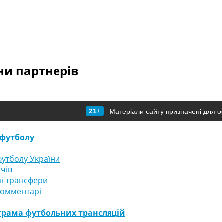
и партнерів
21+
Матеріали сайту призначені для о
футболу
утболу України
тчів
і трансфери
комментарі
грама футбольних трансляцій