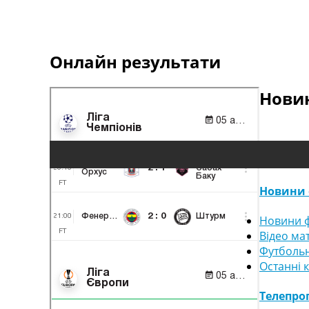
Онлайн результати
Новин
Новини 
Новини ф
Відео ма
Футбольн
Останні 
Телепро