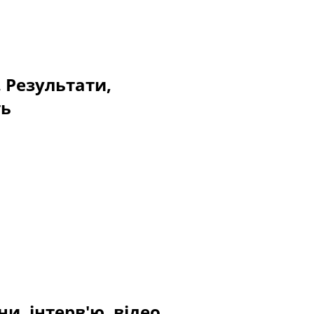
. Результати,
ть
и, інтерв'ю, відео