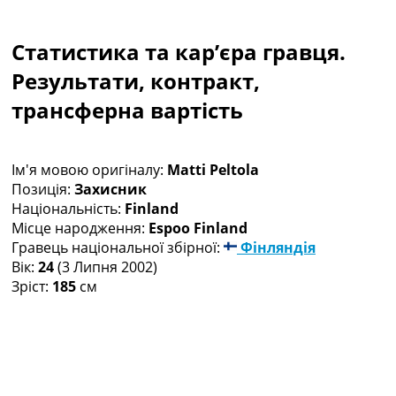
Колективний прогноз
Турніри
Статистика та кар’єра гравця.
Чемпіонат Світу
Україна. Прем’єр-Ліга
Результати, контракт,
Україна. Перша Ліга
трансферна вартість
Ліга Чемпіонів
Англія. Прем’єр-Ліга
Іспанія. Ла Ліга
Ім'я мовою оригіналу:
Matti Peltola
Ще Турніри >>>
Позиція:
Захисник
Таблиці
Національність:
Finland
Чемпіонат Світу. Турнирні таблиці
Місце народження:
Espoo Finland
Таблиця УПЛ
Гравець національної збірної:
Фінляндія
Перша Ліга
Вік:
24
(3 Липня 2002)
Таблиця АПЛ
Зріст:
185
см
Таблиця Ла Ліги
Таблиця Ліги Чемпіонів
Всі таблиці >>>
Рейтинги
Рейтинг країн УЄФА
Рейтинг клубів УЄФА