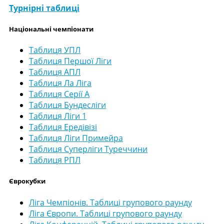
Турнірні таблиці
Національні чемпіонати
Таблиця УПЛ
Таблиця Першої Ліги
Таблиця АПЛ
Таблиця Ла Ліга
Таблиця Серії А
Таблиця Бундесліги
Таблиця Ліги 1
Таблиця Ередівізі
Таблиця Ліги Примейра
Таблиця Суперліги Туреччини
Таблиця РПЛ
Єврокубки
Ліга Чемпіонів. Таблиці групового раунду
Ліга Європи. Таблиці групового раунду