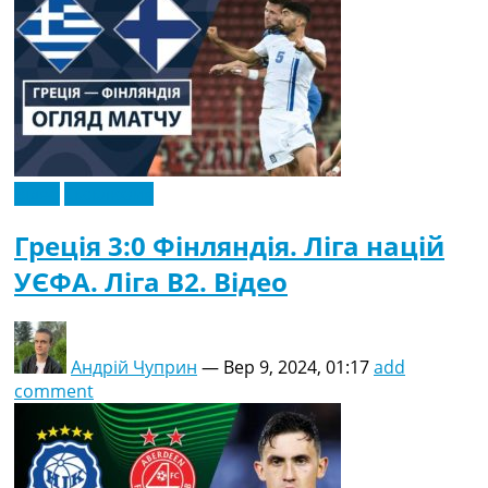
Відео
Ексклюзив
Греція 3:0 Фінляндія. Ліга націй
УЄФА. Ліга B2. Відео
Андрій Чуприн
—
Вер 9, 2024, 01:17
add
comment