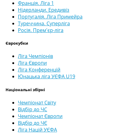
Франція. Ліга 1
Нідерланди. Ередивіз
Португалія. Ліга Примейра
Туреччина. Суперліга
Росія. Прем'єр-ліга
Єврокубки
Ліга Чемпіонів
Ліга Європи
Ліга Конференцій
Юнацька ліга УЄФА U19
Національні збірні
Чемпіонат Світу
Відбір до ЧС
Чемпіонат Європи
Відбір до ЧЄ
Ліга Націй УЄФА