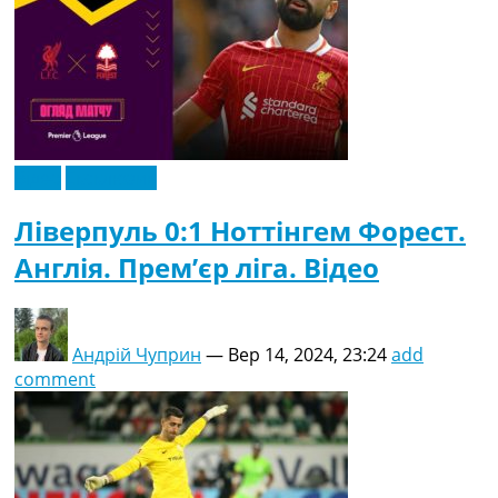
Відео
Ексклюзив
Ліверпуль 0:1 Ноттінгем Форест.
Англія. Прем’єр ліга. Відео
Андрій Чуприн
—
Вер 14, 2024, 23:24
add
comment