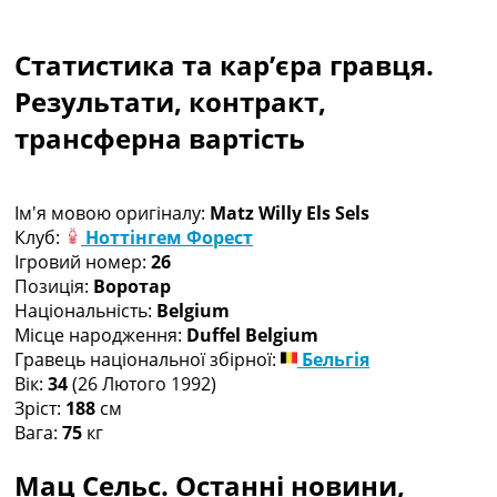
Колективний прогноз
Турніри
Статистика та кар’єра гравця.
Чемпіонат Світу
Україна. Прем’єр-Ліга
Результати, контракт,
Україна. Перша Ліга
трансферна вартість
Ліга Чемпіонів
Англія. Прем’єр-Ліга
Іспанія. Ла Ліга
Ім'я мовою оригіналу:
Matz Willy Els Sels
Ще Турніри >>>
Клуб:
Ноттінгем Форест
Таблиці
Ігровий номер:
26
Чемпіонат Світу. Турнирні таблиці
Позиція:
Воротар
Таблиця УПЛ
Національність:
Belgium
Перша Ліга
Місце народження:
Duffel Belgium
Таблиця АПЛ
Гравець національної збірної:
Бельгія
Таблиця Ла Ліги
Вік:
34
(26 Лютого 1992)
Таблиця Ліги Чемпіонів
Зріст:
188
см
Всі таблиці >>>
Вага:
75
кг
Рейтинги
Рейтинг країн УЄФА
Мац Сельс. Останні новини,
Рейтинг клубів УЄФА