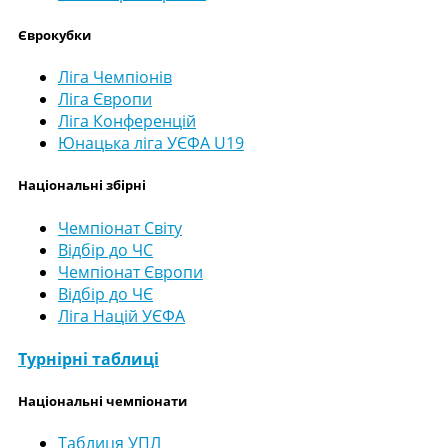
Єврокубки
Ліга Чемпіонів
Ліга Європи
Ліга Конференцій
Юнацька ліга УЄФА U19
Національні збірні
Чемпіонат Світу
Відбір до ЧС
Чемпіонат Європи
Відбір до ЧЄ
Ліга Націй УЄФА
Турнірні таблиці
Національні чемпіонати
Таблиця УПЛ