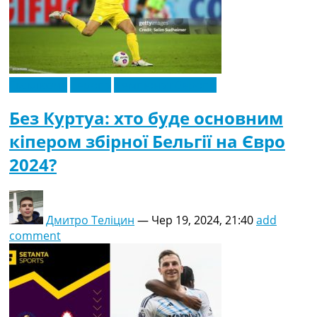
Ексклюзив
Європа
Чемпіонат Європи
Без Куртуа: хто буде основним
кіпером збірної Бельгії на Євро
2024?
Дмитро Теліцин
—
Чер 19, 2024, 21:40
add
comment