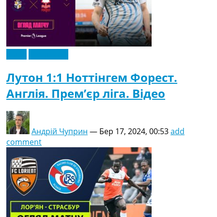
Відео
Ексклюзив
Лутон 1:1 Ноттінгем Форест.
Англія. Прем’єр ліга. Відео
Андрій Чуприн
—
Бер 17, 2024, 00:53
add
comment