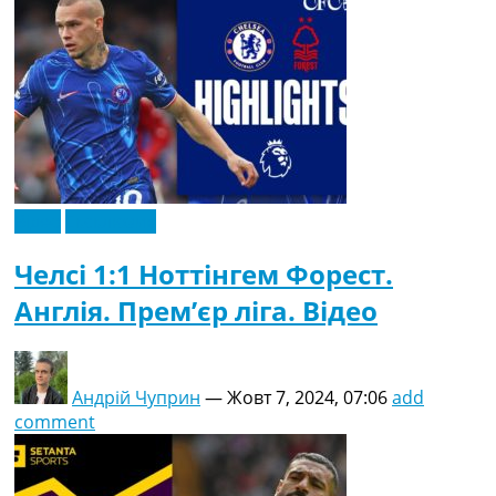
Відео
Ексклюзив
Челсі 1:1 Ноттінгем Форест.
Англія. Прем’єр ліга. Відео
Андрій Чуприн
—
Жовт 7, 2024, 07:06
add
comment