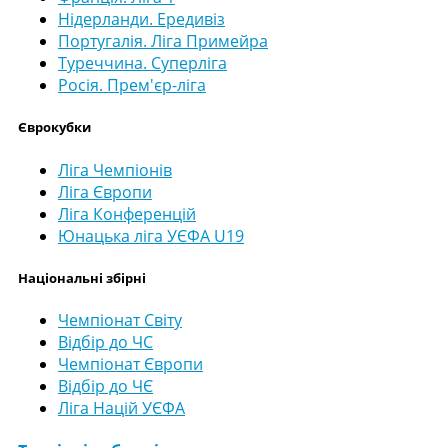
Нідерланди. Ередивіз
Португалія. Ліга Примейра
Туреччина. Суперліга
Росія. Прем'єр-ліга
Єврокубки
Ліга Чемпіонів
Ліга Європи
Ліга Конференцій
Юнацька ліга УЄФА U19
Національні збірні
Чемпіонат Світу
Відбір до ЧС
Чемпіонат Європи
Відбір до ЧЄ
Ліга Націй УЄФА