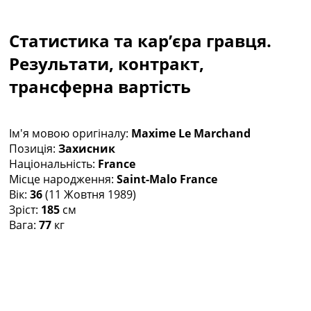
Колективний прогноз
Турніри
Статистика та кар’єра гравця.
Чемпіонат Світу
Україна. Прем’єр-Ліга
Результати, контракт,
Україна. Перша Ліга
трансферна вартість
Ліга Чемпіонів
Англія. Прем’єр-Ліга
Іспанія. Ла Ліга
Ім'я мовою оригіналу:
Maxime Le Marchand
Ще Турніри >>>
Позиція:
Захисник
Таблиці
Національність:
France
Чемпіонат Світу. Турнирні таблиці
Місце народження:
Saint-Malo France
Таблиця УПЛ
Вік:
36
(11 Жовтня 1989)
Перша Ліга
Зріст:
185
см
Таблиця АПЛ
Вага:
77
кг
Таблиця Ла Ліги
Таблиця Ліги Чемпіонів
Всі таблиці >>>
Рейтинги
Рейтинг країн УЄФА
Рейтинг клубів УЄФА