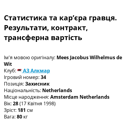
Колективний прогноз
Турніри
Статистика та кар’єра гравця.
Чемпіонат Світу
Україна. Прем’єр-Ліга
Результати, контракт,
Україна. Перша Ліга
трансферна вартість
Ліга Чемпіонів
Англія. Прем’єр-Ліга
Іспанія. Ла Ліга
Ім'я мовою оригіналу:
Mees Jacobus Wilhelmus de
Ще Турніри >>>
Wit
Таблиці
Клуб:
АЗ Алкмар
Чемпіонат Світу. Турнирні таблиці
Ігровий номер:
34
Таблиця УПЛ
Позиція:
Захисник
Перша Ліга
Національність:
Netherlands
Таблиця АПЛ
Місце народження:
Amsterdam Netherlands
Таблиця Ла Ліги
Вік:
28
(17 Квітня 1998)
Таблиця Ліги Чемпіонів
Зріст:
181
см
Всі таблиці >>>
Вага:
80
кг
Рейтинги
Рейтинг країн УЄФА
Рейтинг клубів УЄФА