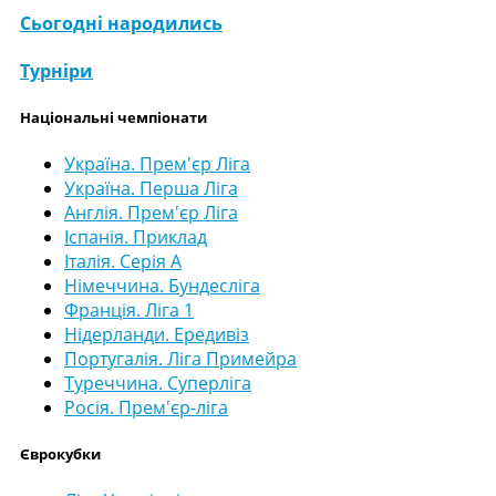
Сьогодні народились
Турніри
Національні чемпіонати
Україна. Прем'єр Ліга
Україна. Перша Ліга
Англія. Прем'єр Ліга
Іспанія. Приклад
Італія. Серія А
Німеччина. Бундесліга
Франція. Ліга 1
Нідерланди. Ередивіз
Португалія. Ліга Примейра
Туреччина. Суперліга
Росія. Прем'єр-ліга
Єврокубки