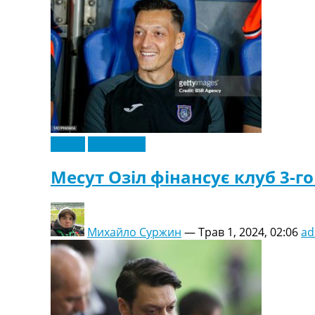
Телепрограма
RU
UA
Categories
Головна
Новини футболу
Відео
Англія
Ексклюзив
Новини футболу України
Футбольні трансфери
Месут Озіл фінансує клуб 3-го 
Останні коментарі
Конкурс прогнозів
Логін
Михайло Суржин
—
Трав 1, 2024, 02:06
ad
Рейтінги
Правила
Колективний прогноз
Турніри
Чемпіонат Світу
Україна. Прем’єр-Ліга