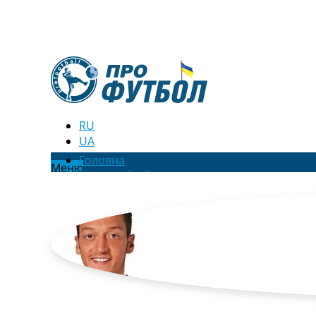
RU
UA
Головна
Меню
Новини футболу
Відео
Новини футболу України
Футбольні трансфери
Останні коментарі
Конкурс прогнозів
Логін
Рейтінги
Правила
Колективний прогноз