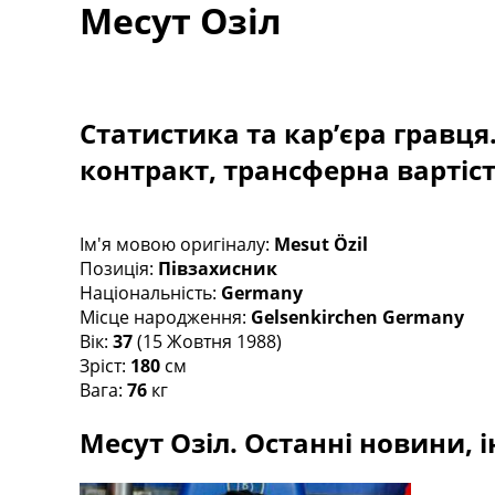
Месут Озіл
Турніри
Чемпіонат Світу
Україна. Прем’єр-Ліга
Україна. Перша Ліга
Ліга Чемпіонів
Статистика та кар’єра гравця
Англія. Прем’єр-Ліга
контракт, трансферна вартіс
Іспанія. Ла Ліга
Ще Турніри >>>
Таблиці
Чемпіонат Світу. Турнирні таблиці
Ім'я мовою оригіналу:
Mesut Özil
Таблиця УПЛ
Позиція:
Півзахисник
Перша Ліга
Національність:
Germany
Таблиця АПЛ
Місце народження:
Gelsenkirchen Germany
Таблиця Ла Ліги
Вік:
37
(15 Жовтня 1988)
Таблиця Ліги Чемпіонів
Зріст:
180
см
Всі таблиці >>>
Вага:
76
кг
Рейтинги
Месут Озіл. Останні новини, і
Рейтинг країн УЄФА
Рейтинг клубів УЄФА
Рейтинг ФІФА