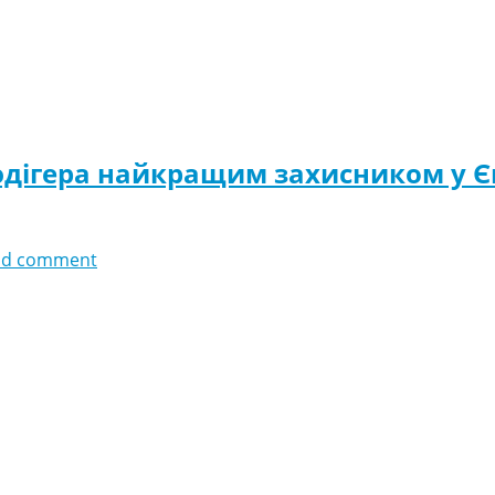
юдігера найкращим захисником у Є
dd comment