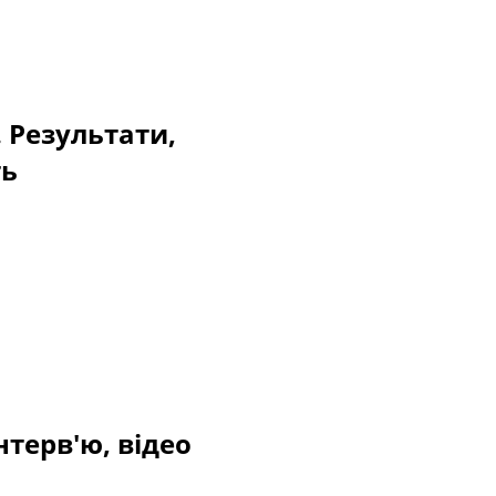
. Результати,
ть
нтерв'ю, відео