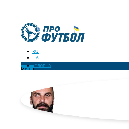
RU
UA
Головна
Меню
Новини футболу
Відео
Новини футболу України
Футбольні трансфери
Останні коментарі
Конкурс прогнозів
Логін
Рейтінги
Правила
Колективний прогноз