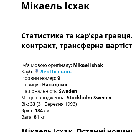
Мікаель Ісхак
Турніри
Чемпіонат Світу
Україна. Прем’єр-Ліга
Україна. Перша Ліга
Ліга Чемпіонів
Статистика та кар’єра гравця
Англія. Прем’єр-Ліга
контракт, трансферна вартіс
Іспанія. Ла Ліга
Ще Турніри >>>
Таблиці
Чемпіонат Світу. Турнирні таблиці
Ім'я мовою оригіналу:
Mikael Ishak
Таблиця УПЛ
Клуб:
Лех Познань
Перша Ліга
Ігровий номер:
9
Таблиця АПЛ
Позиція:
Нападник
Таблиця Ла Ліги
Національність:
Sweden
Таблиця Ліги Чемпіонів
Місце народження:
Stockholm Sweden
Всі таблиці >>>
Вік:
33
(31 Березня 1993)
Рейтинги
Зріст:
184
см
Рейтинг країн УЄФА
Вага:
81
кг
Рейтинг клубів УЄФА
Мікаель Ісхак. Останні новини
Рейтинг ФІФА