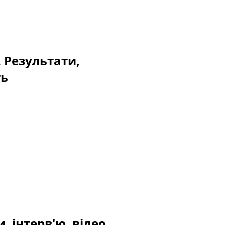
. Результати,
ть
, інтерв'ю, відео