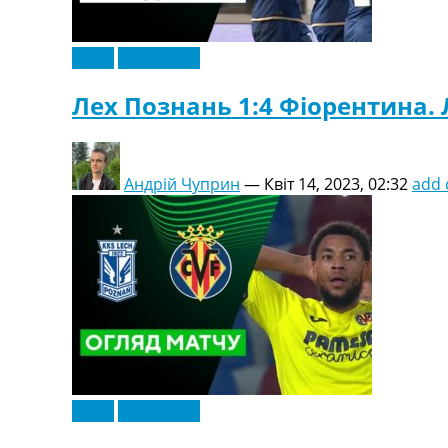
Відео
Ексклюзив
Лех Познань 1:4 Фіорентина. 
Андрій Чуприн
—
Квіт 14, 2023, 02:32
add
Відео
Ексклюзив