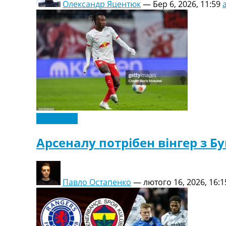
Олександр Яцентюк
—
Бер 6, 2026, 11:59
Ексклюзив
Арсеналу потрібен вінгер з Бу
Павло Остапенко
—
лютого 16, 2026, 16:1