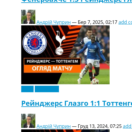
Андрій Чуприн
—
Бер 7, 2025, 02:17
add 
Відео
Ексклюзив
Рейнджерс Глазго 1:1 Тоттенге
Андрій Чуприн
—
Груд 13, 2024, 07:25
add