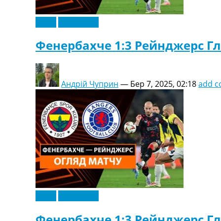
Відео
Ексклюзив
Фенербахче 1:3 Рейнджерс Гла
Андрій Чуприн
—
Бер 7, 2025, 02:18
add 
Відео
Ексклюзив
Фенербахче 1:3 Рейнджерс Гла