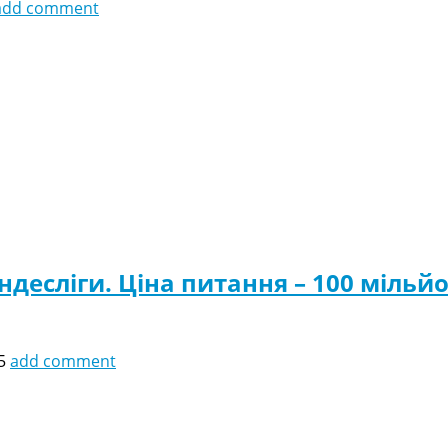
add comment
ндесліги. Ціна питання – 100 мільй
5
add comment