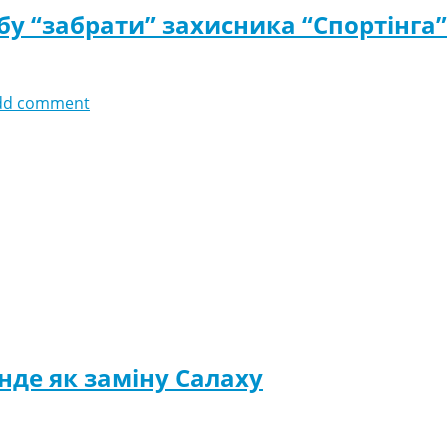
бу “забрати” захисника “Спортінга”
dd comment
нде як заміну Салаху