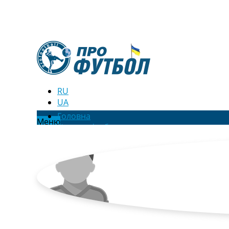
RU
UA
Головна
Меню
Новини футболу
Відео
Новини футболу України
Футбольні трансфери
Останні коментарі
Конкурс прогнозів
Логін
Рейтінги
Правила
Колективний прогноз