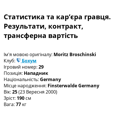
Колективний прогноз
Турніри
Статистика та кар’єра гравця.
Чемпіонат Світу
Україна. Прем’єр-Ліга
Результати, контракт,
Україна. Перша Ліга
трансферна вартість
Ліга Чемпіонів
Англія. Прем’єр-Ліга
Іспанія. Ла Ліга
Ім'я мовою оригіналу:
Moritz Broschinski
Ще Турніри >>>
Клуб:
Бохум
Таблиці
Ігровий номер:
29
Чемпіонат Світу. Турнирні таблиці
Позиція:
Нападник
Таблиця УПЛ
Національність:
Germany
Перша Ліга
Місце народження:
Finsterwalde Germany
Таблиця АПЛ
Вік:
25
(23 Вересня 2000)
Таблиця Ла Ліги
Зріст:
190
см
Таблиця Ліги Чемпіонів
Вага:
77
кг
Всі таблиці >>>
Рейтинги
Рейтинг країн УЄФА
Рейтинг клубів УЄФА