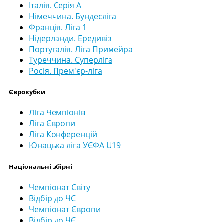
Італія. Серія А
Німеччина. Бундесліга
Франція. Ліга 1
Нідерланди. Ередивіз
Португалія. Ліга Примейра
Туреччина. Суперліга
Росія. Прем'єр-ліга
Єврокубки
Ліга Чемпіонів
Ліга Європи
Ліга Конференцій
Юнацька ліга УЄФА U19
Національні збірні
Чемпіонат Світу
Відбір до ЧС
Чемпіонат Європи
Відбір до ЧЄ