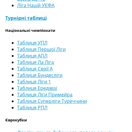
Ліга Націй УЄФА
Турнірні таблиці
Національні чемпіонати
Таблиця УПЛ
Таблиця Першої Ліги
Таблиця АПЛ
Таблиця Ла Ліга
Таблиця Серії А
Таблиця Бундесліги
Таблиця Ліги 1
Таблиця Ередівізі
Таблиця Ліги Примейра
Таблиця Суперліги Туреччини
Таблиця РПЛ
Єврокубки