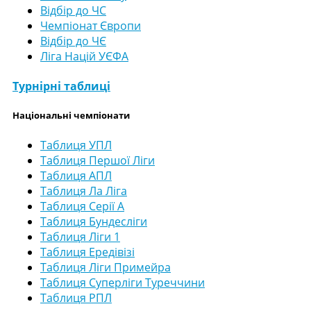
Відбір до ЧС
Чемпіонат Європи
Відбір до ЧЄ
Ліга Націй УЄФА
Турнірні таблиці
Національні чемпіонати
Таблиця УПЛ
Таблиця Першої Ліги
Таблиця АПЛ
Таблиця Ла Ліга
Таблиця Серії А
Таблиця Бундесліги
Таблиця Ліги 1
Таблиця Ередівізі
Таблиця Ліги Примейра
Таблиця Суперліги Туреччини
Таблиця РПЛ