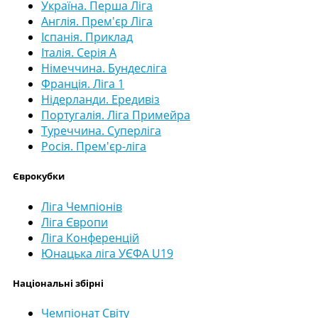
Україна. Перша Ліга
Англія. Прем'єр Ліга
Іспанія. Приклад
Італія. Серія А
Німеччина. Бундесліга
Франція. Ліга 1
Нідерланди. Ередивіз
Португалія. Ліга Примейра
Туреччина. Суперліга
Росія. Прем'єр-ліга
Єврокубки
Ліга Чемпіонів
Ліга Європи
Ліга Конференцій
Юнацька ліга УЄФА U19
Національні збірні
Чемпіонат Світу