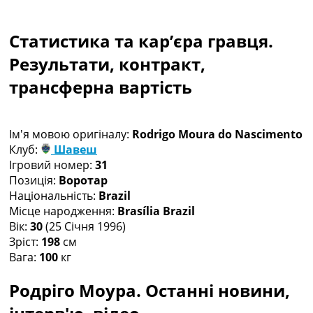
Колективний прогноз
Турніри
Статистика та кар’єра гравця.
Чемпіонат Світу
Україна. Прем’єр-Ліга
Результати, контракт,
Україна. Перша Ліга
трансферна вартість
Ліга Чемпіонів
Англія. Прем’єр-Ліга
Іспанія. Ла Ліга
Ім'я мовою оригіналу:
Rodrigo Moura do Nascimento
Ще Турніри >>>
Клуб:
Шавеш
Таблиці
Ігровий номер:
31
Чемпіонат Світу. Турнирні таблиці
Позиція:
Воротар
Таблиця УПЛ
Національність:
Brazil
Перша Ліга
Місце народження:
Brasília Brazil
Таблиця АПЛ
Вік:
30
(25 Січня 1996)
Таблиця Ла Ліги
Зріст:
198
см
Таблиця Ліги Чемпіонів
Вага:
100
кг
Всі таблиці >>>
Рейтинги
Родріго Моура. Останні новини,
Рейтинг країн УЄФА
Рейтинг клубів УЄФА