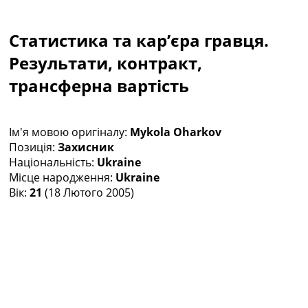
Колективний прогноз
Турніри
Статистика та кар’єра гравця.
Чемпіонат Світу
Україна. Прем’єр-Ліга
Результати, контракт,
Україна. Перша Ліга
трансферна вартість
Ліга Чемпіонів
Англія. Прем’єр-Ліга
Іспанія. Ла Ліга
Ім'я мовою оригіналу:
Mykola Oharkov
Ще Турніри >>>
Позиція:
Захисник
Таблиці
Національність:
Ukraine
Чемпіонат Світу. Турнирні таблиці
Місце народження:
Ukraine
Таблиця УПЛ
Вік:
21
(18 Лютого 2005)
Перша Ліга
Таблиця АПЛ
Таблиця Ла Ліги
Таблиця Ліги Чемпіонів
Всі таблиці >>>
Рейтинги
Рейтинг країн УЄФА
Рейтинг клубів УЄФА