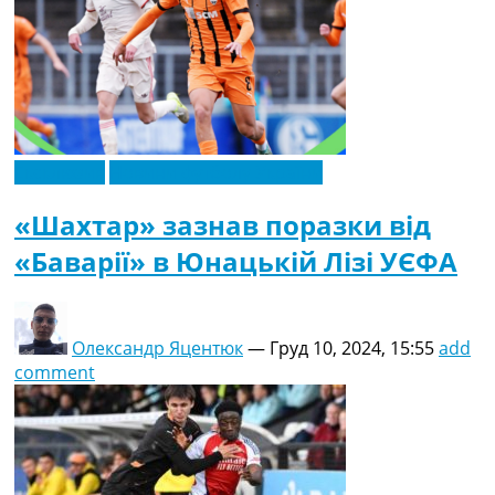
Ексклюзив
Новини футболу України
«Шахтар» зазнав поразки від
«Баварії» в Юнацькій Лізі УЄФА
Олександр Яцентюк
—
Груд 10, 2024, 15:55
add
comment