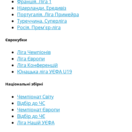
Франція. Ліга 1
Нідерланди. Ередивіз
Португалія. Ліга Примейра
Туреччина. Суперліга
Росія. Прем'єр-ліга
Єврокубки
Ліга Чемпіонів
Ліга Європи
Ліга Конференцій
Юнацька ліга УЄФА U19
Національні збірні
Чемпіонат Світу
Відбір до ЧС
Чемпіонат Європи
Відбір до ЧЄ
Ліга Націй УЄФА