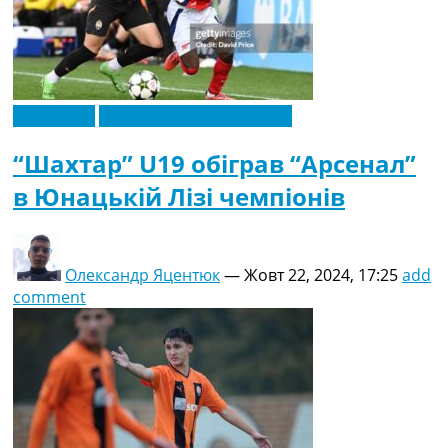
Ексклюзив
Новини футболу України
“Шахтар” U19 обіграв “Арсенал”
в Юнацькій Лізі чемпіонів
Олександр Яцентюк
—
Жовт 22, 2024, 17:25
add
comment