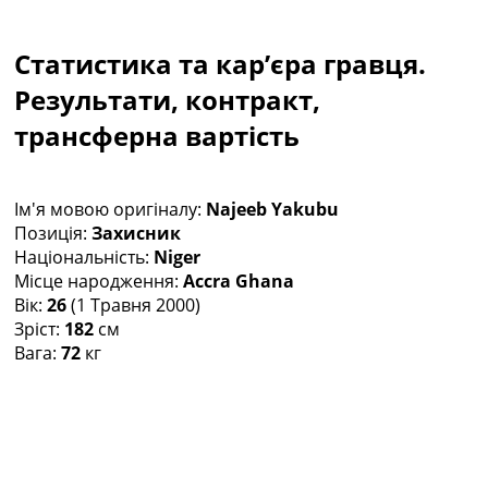
Колективний прогноз
Турніри
Статистика та кар’єра гравця.
Чемпіонат Світу
Україна. Прем’єр-Ліга
Результати, контракт,
Україна. Перша Ліга
трансферна вартість
Ліга Чемпіонів
Англія. Прем’єр-Ліга
Іспанія. Ла Ліга
Ім'я мовою оригіналу:
Najeeb Yakubu
Ще Турніри >>>
Позиція:
Захисник
Таблиці
Національність:
Niger
Чемпіонат Світу. Турнирні таблиці
Місце народження:
Accra Ghana
Таблиця УПЛ
Вік:
26
(1 Травня 2000)
Перша Ліга
Зріст:
182
см
Таблиця АПЛ
Вага:
72
кг
Таблиця Ла Ліги
Таблиця Ліги Чемпіонів
Всі таблиці >>>
Рейтинги
Рейтинг країн УЄФА
Рейтинг клубів УЄФА