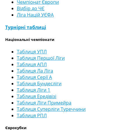
Чемпіонат Європи
Відбір до ЧЄ
Ліга Націй УЄФА
Турнірні таблиці
Національні чемпіонати
Таблиця УПЛ
Таблиця Першої Ліги
Таблиця АПЛ
Таблиця Ла Ліга
Таблиця Серії А
Таблиця Бундесліги
Таблиця Ліги 1
Таблиця Ередівізі
Таблиця Ліги Примейра
Таблиця Суперліги Туреччини
Таблиця РПЛ
Єврокубки