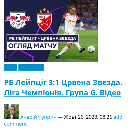
Відео
Ексклюзив
РБ Лейпціг 3:1 Црвена Звезда.
Ліга Чемпіонів. Група G. Відео
Андрій Чуприн
—
Жовт 26, 2023, 08:26
add
comment