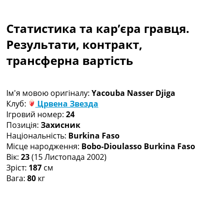
Колективний прогноз
Турніри
Статистика та кар’єра гравця.
Чемпіонат Світу
Україна. Прем’єр-Ліга
Результати, контракт,
Україна. Перша Ліга
трансферна вартість
Ліга Чемпіонів
Англія. Прем’єр-Ліга
Іспанія. Ла Ліга
Ім'я мовою оригіналу:
Yacouba Nasser Djiga
Ще Турніри >>>
Клуб:
Црвена Звезда
Таблиці
Ігровий номер:
24
Чемпіонат Світу. Турнирні таблиці
Позиція:
Захисник
Таблиця УПЛ
Національність:
Burkina Faso
Перша Ліга
Місце народження:
Bobo-Dioulasso Burkina Faso
Таблиця АПЛ
Вік:
23
(15 Листопада 2002)
Таблиця Ла Ліги
Зріст:
187
см
Таблиця Ліги Чемпіонів
Вага:
80
кг
Всі таблиці >>>
Рейтинги
Рейтинг країн УЄФА
Рейтинг клубів УЄФА