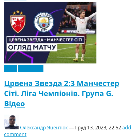
Відео
Ексклюзив
Црвена Звезда 2:3 Манчестер
Сіті. Ліга Чемпіонів. Група G.
Відео
Олександр Яцентюк
—
Груд 13, 2023, 22:52
add
comment