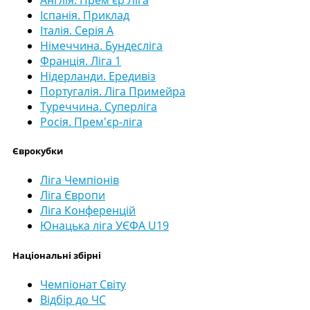
Англія. Прем'єр Ліга
Іспанія. Приклад
Італія. Серія А
Німеччина. Бундесліга
Франція. Ліга 1
Нідерланди. Ередивіз
Португалія. Ліга Примейра
Туреччина. Суперліга
Росія. Прем'єр-ліга
Єврокубки
Ліга Чемпіонів
Ліга Європи
Ліга Конференцій
Юнацька ліга УЄФА U19
Національні збірні
Чемпіонат Світу
Відбір до ЧС