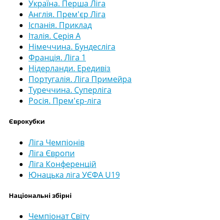
Україна. Перша Ліга
Англія. Прем'єр Ліга
Іспанія. Приклад
Італія. Серія А
Німеччина. Бундесліга
Франція. Ліга 1
Нідерланди. Ередивіз
Португалія. Ліга Примейра
Туреччина. Суперліга
Росія. Прем'єр-ліга
Єврокубки
Ліга Чемпіонів
Ліга Європи
Ліга Конференцій
Юнацька ліга УЄФА U19
Національні збірні
Чемпіонат Світу