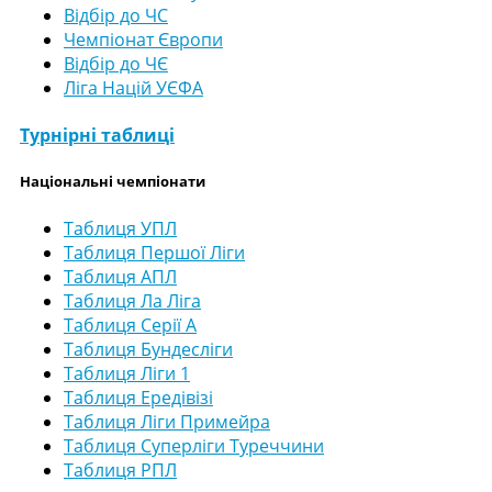
Відбір до ЧС
Чемпіонат Європи
Відбір до ЧЄ
Ліга Націй УЄФА
Турнірні таблиці
Національні чемпіонати
Таблиця УПЛ
Таблиця Першої Ліги
Таблиця АПЛ
Таблиця Ла Ліга
Таблиця Серії А
Таблиця Бундесліги
Таблиця Ліги 1
Таблиця Ередівізі
Таблиця Ліги Примейра
Таблиця Суперліги Туреччини
Таблиця РПЛ