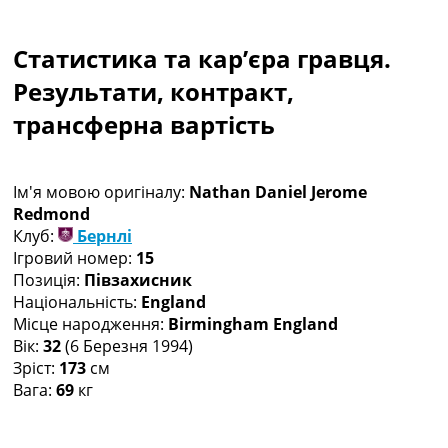
Колективний прогноз
Турніри
Статистика та кар’єра гравця.
Чемпіонат Світу
Україна. Прем’єр-Ліга
Результати, контракт,
Україна. Перша Ліга
трансферна вартість
Ліга Чемпіонів
Англія. Прем’єр-Ліга
Іспанія. Ла Ліга
Ім'я мовою оригіналу:
Nathan Daniel Jerome
Ще Турніри >>>
Redmond
Таблиці
Клуб:
Бернлі
Чемпіонат Світу. Турнирні таблиці
Ігровий номер:
15
Таблиця УПЛ
Позиція:
Півзахисник
Перша Ліга
Національність:
England
Таблиця АПЛ
Місце народження:
Birmingham England
Таблиця Ла Ліги
Вік:
32
(6 Березня 1994)
Таблиця Ліги Чемпіонів
Зріст:
173
см
Всі таблиці >>>
Вага:
69
кг
Рейтинги
Рейтинг країн УЄФА
Рейтинг клубів УЄФА