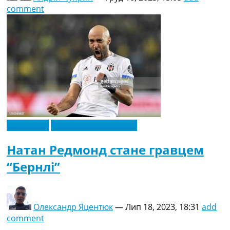
comment
Ексклюзив
Футбольні трансфери
Натан Редмонд стане гравцем
“Бернлі”
Олександр Яцентюк
—
Лип 18, 2023, 18:31
add
comment