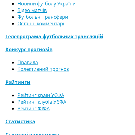
Новини футболу України
Відео матчів
Футбольні трансфери
Останні комментарі
Телепрограма футбольних трансляцій
Конкурс прогнозів
Правила
Колективний прогноз
Рейтинги
Рейтинг країн УЄФА
Рейтинг клубів УЄФА
Рейтинг ФІФА
Статистика
Сьогодні народились