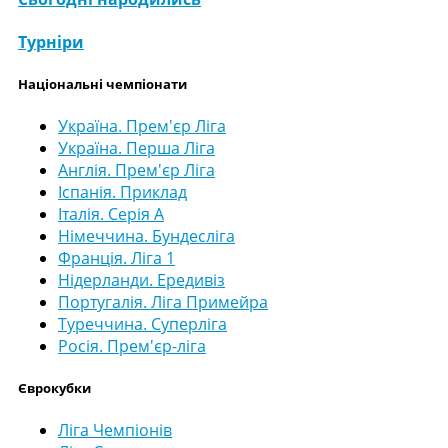
Турніри
Національні чемпіонати
Україна. Прем'єр Ліга
Україна. Перша Ліга
Англія. Прем'єр Ліга
Іспанія. Приклад
Італія. Серія А
Німеччина. Бундесліга
Франція. Ліга 1
Нідерланди. Ередивіз
Португалія. Ліга Примейра
Туреччина. Суперліга
Росія. Прем'єр-ліга
Єврокубки
Ліга Чемпіонів