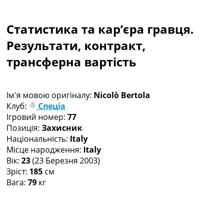
Колективний прогноз
Турніри
Статистика та кар’єра гравця.
Чемпіонат Світу
Україна. Прем’єр-Ліга
Результати, контракт,
Україна. Перша Ліга
трансферна вартість
Ліга Чемпіонів
Англія. Прем’єр-Ліга
Іспанія. Ла Ліга
Ім'я мовою оригіналу:
Nicolò Bertola
Ще Турніри >>>
Клуб:
Спеціа
Таблиці
Ігровий номер:
77
Чемпіонат Світу. Турнирні таблиці
Позиція:
Захисник
Таблиця УПЛ
Національність:
Italy
Перша Ліга
Місце народження:
Italy
Таблиця АПЛ
Вік:
23
(23 Березня 2003)
Таблиця Ла Ліги
Зріст:
185
см
Таблиця Ліги Чемпіонів
Вага:
79
кг
Всі таблиці >>>
Рейтинги
Рейтинг країн УЄФА
Рейтинг клубів УЄФА