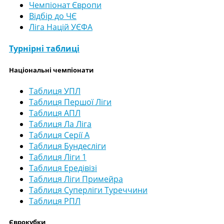
Чемпіонат Європи
Відбір до ЧЄ
Ліга Націй УЄФА
Турнірні таблиці
Національні чемпіонати
Таблиця УПЛ
Таблиця Першої Ліги
Таблиця АПЛ
Таблиця Ла Ліга
Таблиця Серії А
Таблиця Бундесліги
Таблиця Ліги 1
Таблиця Ередівізі
Таблиця Ліги Примейра
Таблиця Суперліги Туреччини
Таблиця РПЛ
Єврокубки