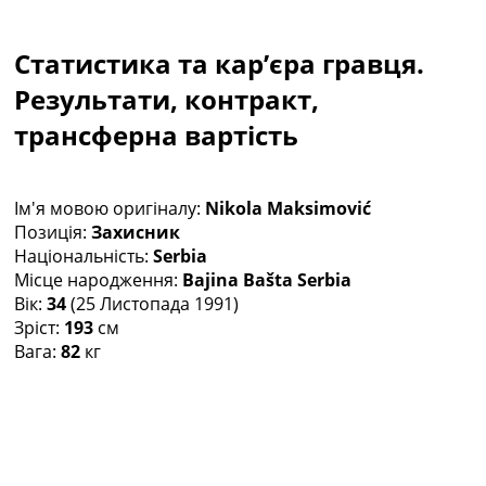
Колективний прогноз
Турніри
Статистика та кар’єра гравця.
Чемпіонат Світу
Україна. Прем’єр-Ліга
Результати, контракт,
Україна. Перша Ліга
трансферна вартість
Ліга Чемпіонів
Англія. Прем’єр-Ліга
Іспанія. Ла Ліга
Ім'я мовою оригіналу:
Nikola Maksimović
Ще Турніри >>>
Позиція:
Захисник
Таблиці
Національність:
Serbia
Чемпіонат Світу. Турнирні таблиці
Місце народження:
Bajina Bašta Serbia
Таблиця УПЛ
Вік:
34
(25 Листопада 1991)
Перша Ліга
Зріст:
193
см
Таблиця АПЛ
Вага:
82
кг
Таблиця Ла Ліги
Таблиця Ліги Чемпіонів
Всі таблиці >>>
Рейтинги
Рейтинг країн УЄФА
Рейтинг клубів УЄФА