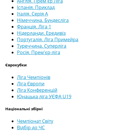
Англія. Прем'єр Ліга
Іспанія. Приклад
Італія. Серія А
Німеччина. Бундесліга
Франція. Ліга 1
Нідерланди. Ередивіз
Португалія. Ліга Примейра
Туреччина. Суперліга
Росія. Прем'єр-ліга
Єврокубки
Ліга Чемпіонів
Ліга Європи
Ліга Конференцій
Юнацька ліга УЄФА U19
Національні збірні
Чемпіонат Світу
Відбір до ЧС