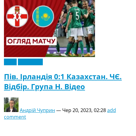
Відео
Ексклюзив
Пів. Ірландія 0:1 Казахстан. ЧЄ.
Відбір. Група H. Відео
Андрій Чуприн
—
Чер 20, 2023, 02:28
add
comment