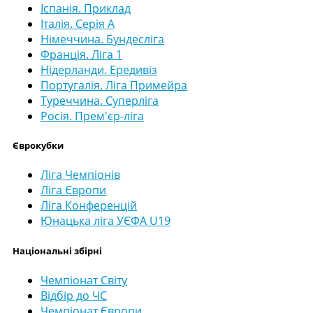
Іспанія. Приклад
Італія. Серія А
Німеччина. Бундесліга
Франція. Ліга 1
Нідерланди. Ередивіз
Португалія. Ліга Примейра
Туреччина. Суперліга
Росія. Прем'єр-ліга
Єврокубки
Ліга Чемпіонів
Ліга Європи
Ліга Конференцій
Юнацька ліга УЄФА U19
Національні збірні
Чемпіонат Світу
Відбір до ЧС
Чемпіонат Європи