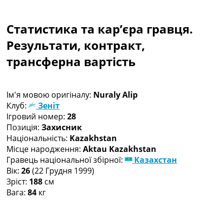
Колективний прогноз
Турніри
Статистика та кар’єра гравця.
Чемпіонат Світу
Україна. Прем’єр-Ліга
Результати, контракт,
Україна. Перша Ліга
трансферна вартість
Ліга Чемпіонів
Англія. Прем’єр-Ліга
Іспанія. Ла Ліга
Ім'я мовою оригіналу:
Nuraly Alip
Ще Турніри >>>
Клуб:
Зеніт
Таблиці
Ігровий номер:
28
Чемпіонат Світу. Турнирні таблиці
Позиція:
Захисник
Таблиця УПЛ
Національність:
Kazakhstan
Перша Ліга
Місце народження:
Aktau Kazakhstan
Таблиця АПЛ
Гравець національної збірної:
Казахстан
Таблиця Ла Ліги
Вік:
26
(22 Грудня 1999)
Таблиця Ліги Чемпіонів
Зріст:
188
см
Всі таблиці >>>
Вага:
84
кг
Рейтинги
Рейтинг країн УЄФА
Рейтинг клубів УЄФА