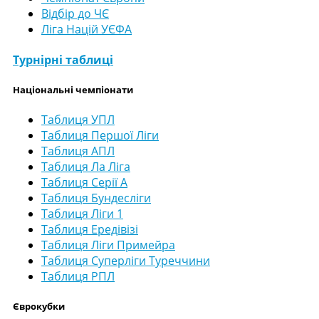
Відбір до ЧЄ
Ліга Націй УЄФА
Турнірні таблиці
Національні чемпіонати
Таблиця УПЛ
Таблиця Першої Ліги
Таблиця АПЛ
Таблиця Ла Ліга
Таблиця Серії А
Таблиця Бундесліги
Таблиця Ліги 1
Таблиця Ередівізі
Таблиця Ліги Примейра
Таблиця Суперліги Туреччини
Таблиця РПЛ
Єврокубки