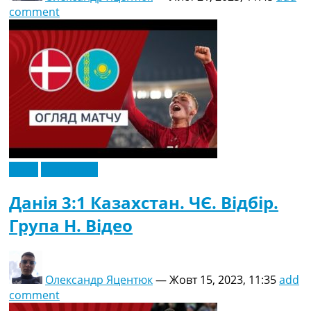
comment
Відео
Ексклюзив
Данія 3:1 Казахстан. ЧЄ. Відбір.
Група H. Відео
Олександр Яцентюк
—
Жовт 15, 2023, 11:35
add
comment