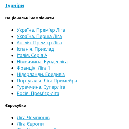
Турніри
Національні чемпіонати
Україна. Прем'єр Ліга
Україна. Перша Ліга
Англія. Прем'єр Ліга
Іспанія. Приклад
Італія. Серія А
Німеччина. Бундесліга
Франція. Ліга 1
Нідерланди. Ередивіз
Португалія. Ліга Примейра
Туреччина. Суперліга
Росія. Прем'єр-ліга
Єврокубки
Ліга Чемпіонів
Ліга Європи