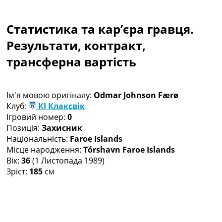
Колективний прогноз
Турніри
Статистика та кар’єра гравця.
Чемпіонат Світу
Україна. Прем’єр-Ліга
Результати, контракт,
Україна. Перша Ліга
трансферна вартість
Ліга Чемпіонів
Англія. Прем’єр-Ліга
Іспанія. Ла Ліга
Ім'я мовою оригіналу:
Odmar Johnson Færø
Ще Турніри >>>
Клуб:
КІ Клаксвік
Таблиці
Ігровий номер:
0
Чемпіонат Світу. Турнирні таблиці
Позиція:
Захисник
Таблиця УПЛ
Національність:
Faroe Islands
Перша Ліга
Місце народження:
Tórshavn Faroe Islands
Таблиця АПЛ
Вік:
36
(1 Листопада 1989)
Таблиця Ла Ліги
Зріст:
185
см
Таблиця Ліги Чемпіонів
Всі таблиці >>>
Рейтинги
Рейтинг країн УЄФА
Рейтинг клубів УЄФА