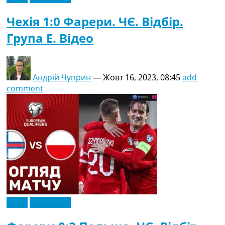
Чехія 1:0 Фарери. ЧЄ. Відбір.
Група E. Відео
Андрій Чуприн
—
Жовт 16, 2023, 08:45
add
comment
Відео
Ексклюзив