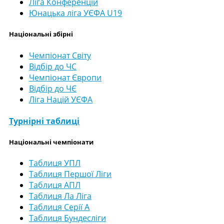
Ліга Конференцій
Юнацька ліга УЄФА U19
Національні збірні
Чемпіонат Світу
Відбір до ЧС
Чемпіонат Європи
Відбір до ЧЄ
Ліга Націй УЄФА
Турнірні таблиці
Національні чемпіонати
Таблиця УПЛ
Таблиця Першої Ліги
Таблиця АПЛ
Таблиця Ла Ліга
Таблиця Серії А
Таблиця Бундесліги