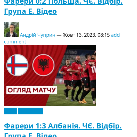
Фарери 0:2 Польща. ЧЄ. Відбір.
Група E. Відео
Андрій Чуприн
—
Жовт 13, 2023, 08:15
add
comment
Відео
Ексклюзив
Фарери 1:3 Албанія. ЧЄ. Відбір.
Група E. Відео